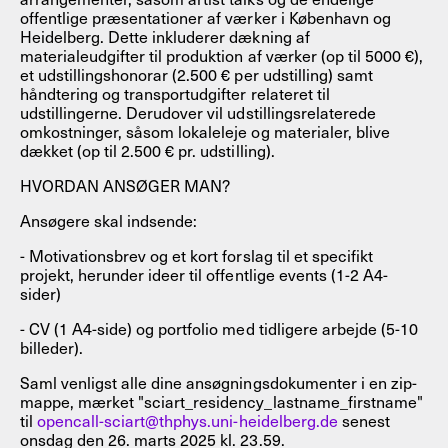
offentlige præsentationer af værker i København og
Heidelberg. Dette inkluderer dækning af
materialeudgifter til produktion af værker (op til 5000 €),
et udstillingshonorar (2.500 € per udstilling) samt
håndtering og transportudgifter relateret til
udstillingerne. Derudover vil udstillingsrelaterede
omkostninger, såsom lokaleleje og materialer, blive
dækket (op til 2.500 € pr. udstilling).
HVORDAN ANSØGER MAN?
Ansøgere skal indsende:
- Motivationsbrev og et kort forslag til et specifikt
projekt, herunder ideer til offentlige events (1-2 A4-
sider)
- CV (1 A4-side) og portfolio med tidligere arbejde (5-10
billeder).
Saml venligst alle dine ansøgningsdokumenter i en zip-
mappe, mærket "sciart_residency_lastname_firstname"
til
opencall-sciart@thphys.uni-heidelberg.de
senest
onsdag den 26. marts 2025 kl. 23.59.