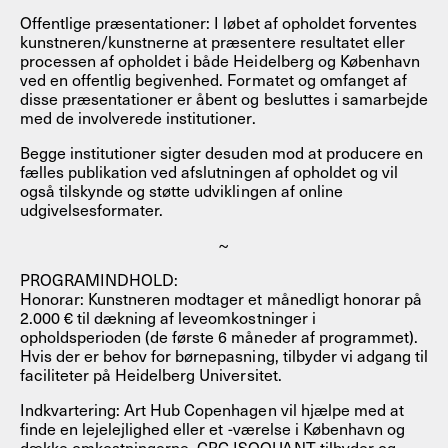
Offentlige præsentationer: I løbet af opholdet forventes
kunstneren/kunstnerne at præsentere resultatet eller
processen af opholdet i både Heidelberg og København
ved en offentlig begivenhed. Formatet og omfanget af
disse præsentationer er åbent og besluttes i samarbejde
med de involverede institutioner.
Begge institutioner sigter desuden mod at producere en
fælles publikation ved afslutningen af opholdet og vil
også tilskynde og støtte udviklingen af online
udgivelsesformater.
~
PROGRAMINDHOLD:
Honorar: Kunstneren modtager et månedligt honorar på
2.000 € til dækning af leveomkostninger i
opholdsperioden (de første 6 måneder af programmet).
Hvis der er behov for børnepasning, tilbyder vi adgang til
faciliteter på Heidelberg Universitet.
Indkvartering: Art Hub Copenhagen vil hjælpe med at
finde en lejelejlighed eller et -værelse i København og
dække omkostningerne. CRC ISOQUANT tilbyder og