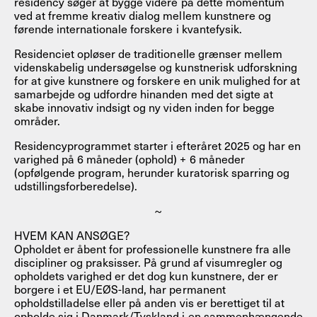
residency søger at bygge videre på dette momentum
ved at fremme kreativ dialog mellem kunstnere og
førende internationale forskere i kvantefysik.
Residenciet opløser de traditionelle grænser mellem
videnskabelig undersøgelse og kunstnerisk udforskning
for at give kunstnere og forskere en unik mulighed for at
samarbejde og udfordre hinanden med det sigte at
skabe innovativ indsigt og ny viden inden for begge
områder.
Residencyprogrammet starter i efteråret 2025 og har en
varighed på 6 måneder (ophold) + 6 måneder
(opfølgende program, herunder kuratorisk sparring og
udstillingsforberedelse).
~
HVEM KAN ANSØGE?
Opholdet er åbent for professionelle kunstnere fra alle
discipliner og praksisser. På grund af visumregler og
opholdets varighed er det dog kun kunstnere, der er
borgere i et EU/EØS-land, har permanent
opholdstilladelse eller på anden vis er berettiget til at
opholde sig i Danmark/Tyskland i en sammenhængende