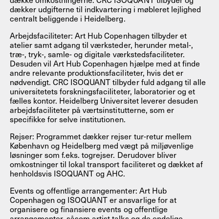
dækker udgifterne til indkvartering i møbleret lejlighed
centralt beliggende i Heidelberg.
Arbejdsfaciliteter: Art Hub Copenhagen tilbyder et
atelier samt adgang til værksteder, herunder metal-,
træ-, tryk-, samle- og digitale værkstedsfaciliteter.
Desuden vil Art Hub Copenhagen hjælpe med at finde
andre relevante produktionsfaciliteter, hvis det er
nødvendigt. CRC ISOQUANT tilbyder fuld adgang til alle
universitetets forskningsfaciliteter, laboratorier og et
fælles kontor. Heidelberg Universitet leverer desuden
arbejdsfaciliteter på værtsinstitutterne, som er
specifikke for selve institutionen.
Rejser: Programmet dækker rejser tur-retur mellem
København og Heidelberg med vægt på miljøvenlige
løsninger som f.eks. togrejser. Derudover bliver
omkostninger til lokal transport faciliteret og dækket af
henholdsvis ISOQUANT og AHC.
Events og offentlige arrangementer: Art Hub
Copenhagen og ISOQUANT er ansvarlige for at
organisere og finansiere events og offentlige
arrangementer, såsom artist talks og de endelige