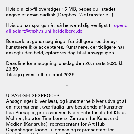
Hvis din .zip-fil overstiger 15 MB, bedes du i stedet
angive et downloadlink (Dropbox, WeTransfer e.l.).
Hvis du har spørgsmål, så henvend dig venligst til
openc
all-sciart@thphys.uni-heidelberg.de
.
Bemærk, at genansøgninger fra tidligere residency-
kunstnere ikke accepteres. Kunstnere, der tidligere har
ansøgt uden held, opfordres dog til at ansøge igen.
Deadline for ansøgning: onsdag den 26. marts 2025 kl.
23.59
Tilsagn gives i ultimo april 2025.
~
UDVÆLGELSESPROCES
Ansøgninger bliver læst, og kunstnerne bliver udvalgt af
en international, tværfaglig jury bestående af kunstner
Lea Porsager, professor ved Niels Bohr Instituttet Klaus
Mølmer, kurator Tina Lorenz, Zentrum für Kunst und
Medien (Karlsruhe), repræsentant for Art Hub
Copenhagen Jacob Lillemose og repræsentant for