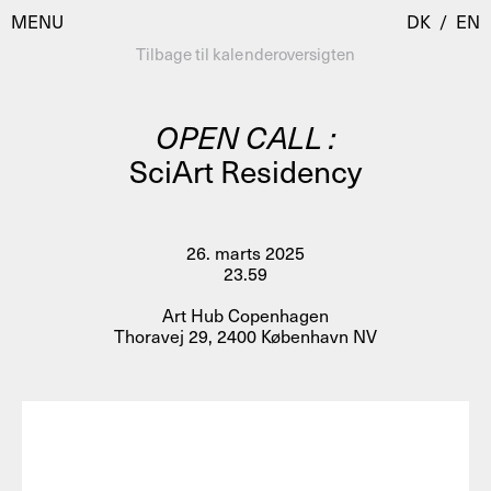
MENU
DK
/
EN
Tilbage til kalenderoversigten
OPEN CALL :
Besøg
SciArt Residency
Kalender
Room Room
Programmer
AHC Channel
26. marts 2025
23.59
Residencies & Studios
Artistic Research
Art Hub Copenhagen
Om
Public Programmes
Thoravej 29, 2400 København NV
Om AHC
Profiler
Presse
AHC Channel
Søg