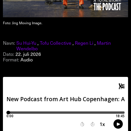
Foto: Jing Moving Image.
Navn:
Su Hui-Yu
,
Tofu Collective
,
Regen Li
,
Martin
Wendelbo
Dato:
22. juli 2026
Format:
Audio