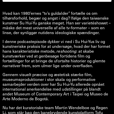
Hvad kan 1980’ernes “tv’s guldalder” fortælle os om
tilhørsforhold, begær og angst i dag? Ifølge den taiwanske
kunstner Su Hui-Yu ganske meget. Han ser varietéshowet –
måske det mest universelle af alle tv-formater – som en
linse, der synliggør nutidens ideologiske spændinger.
I denne podcastepisode dykker vi ned i Su Hui-Yus liv og
kunstneriske praksis for at undersøge, hvad der har formet
hans karakteristiske metode,
reshooting
: at skabe
kunstværker ved at genbesøge fortidens film og
fortællinger for at bringe de ufortalte historier og glemte
narrativer frem, som ulmer lige under overfladen.
Gennem visuelt præcise og æstetisk stærke film,
museumsproduktioner i stor skala og performative
samarbejder verden over har Su Hui-Yu allerede opnået
international anerkendelse med udstillinger på blandt
andet Museum of Contemporary Art i Taipei og Museo de
Arte Moderno de Bogotá.
Nu har det kuratoriske team Martin Wendelboe og Regen
Li, som står bag den banebrydende kunstplatform Tofu