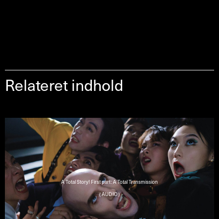
Relateret indhold
A Total Story! First part: A Total Transmission
( AUDIO )