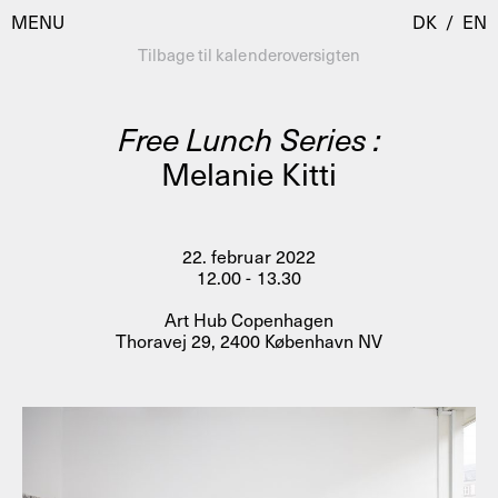
MENU
DK
/
EN
Tilbage til kalenderoversigten
Free Lunch Series :
Besøg
Melanie Kitti
Kalender
Room Room
Programmer
AHC Channel
22. februar 2022
12.00 - 13.30
Residencies & Studios
Artistic Research
Art Hub Copenhagen
Om
Public Programmes
Thoravej 29, 2400 København NV
Om AHC
Profiler
Presse
AHC Channel
Søg