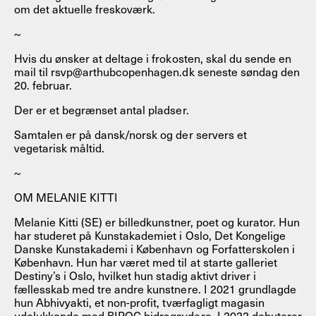
om det aktuelle freskoværk.
~
Hvis du ønsker at deltage i frokosten, skal du sende en
mail til rsvp@arthubcopenhagen.dk seneste søndag den
20. februar.
Der er et begrænset antal pladser.
Samtalen er på dansk/norsk og der servers et
vegetarisk måltid.
~
OM MELANIE KITTI
Melanie Kitti (SE) er billedkunstner, poet og kurator. Hun
har studeret på Kunstakademiet i Oslo, Det Kongelige
Danske Kunstakademi i København og Forfatterskolen i
København. Hun har været med til at starte galleriet
Destiny’s i Oslo, hvilket hun stadig aktivt driver i
fællesskab med tre andre kunstnere. I 2021 grundlagde
hun Abhivyakti, et non-profit, tværfagligt magasin
udelukkende med BIPOC bidragsydere. I 2022 debuterer