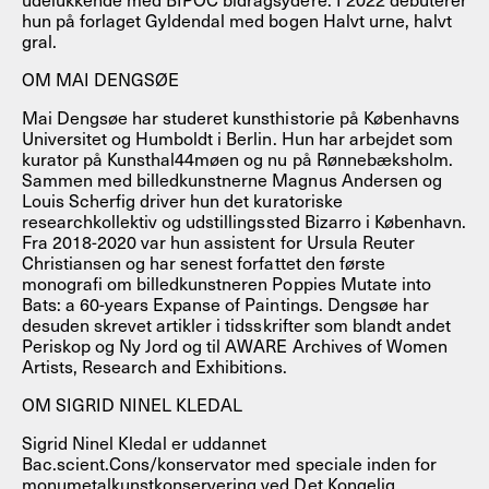
hun på forlaget Gyldendal med bogen Halvt urne, halvt
gral.
OM MAI DENGSØE
Mai Dengsøe har studeret kunsthistorie på Københavns
Universitet og Humboldt i Berlin. Hun har arbejdet som
kurator på Kunsthal44møen og nu på Rønnebæksholm.
Sammen med billedkunstnerne Magnus Andersen og
Louis Scherfig driver hun det kuratoriske
researchkollektiv og udstillingssted Bizarro i København.
Fra 2018-2020 var hun assistent for Ursula Reuter
Christiansen og har senest forfattet den første
monografi om billedkunstneren Poppies Mutate into
Bats: a 60-years Expanse of Paintings. Dengsøe har
desuden skrevet artikler i tidsskrifter som blandt andet
Periskop og Ny Jord og til AWARE Archives of Women
Artists, Research and Exhibitions.
OM SIGRID NINEL KLEDAL
Sigrid Ninel Kledal er uddannet
Bac.scient.Cons/konservator med speciale inden for
monumetalkunstkonservering ved Det Kongelig