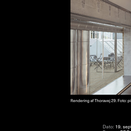
NYHEDSBREV
THORAVEJ 29, 2400 KØBENHAVN NV, DANMARK
I
Rendering af Thoravej 29. Foto: p
Dato:
19. se