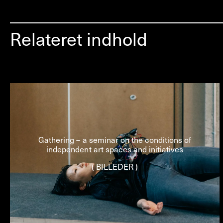
Relateret indhold
Gathering – a seminar on the conditions of
independent art spaces and initiatives
( BILLEDER )