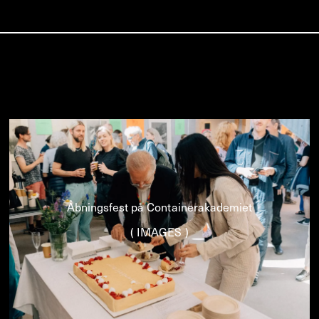
Åbningsfest på Containerakademiet
( IMAGES )