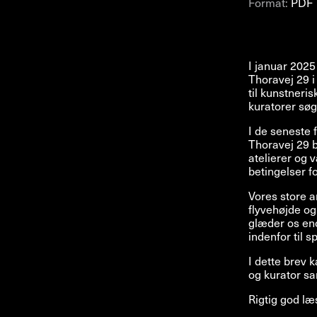
Format:
PDF
I januar 2025
Thoravej 29 i
til kunstneri
kuratorer søg
I de seneste 
Thoravej 29 b
atelierer og 
betingelser f
Vores store 
flyvehøjde og
glæder os eno
indenfor til 
I dette brev
og kurator s
Rigtig god læ