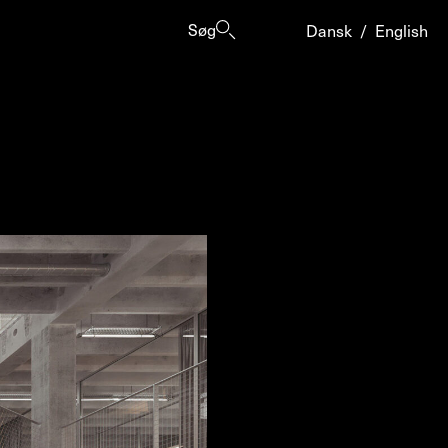
Søg
Dansk
/
English
er
ogrammes