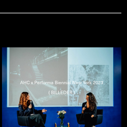
AHC x Performa Biennial New York 2023
( BILLEDER )