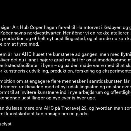
 siger Art Hub Copenhagen farvel til Halmtorvet i Kødbyen og g
 Københavns nordvestkvarter. Her åbner vi en række atelierer
sk produktion og et helt nyt udstillingssted, og allerede nu kan 
e om at flytte med.
fem år har AHC huset tre kunstnere ad gangen, men med flytni
liver det nu i langt højere grad muligt for os at imødekomme
værkstedsfaciliteter i byen – og på den måde være med til at s
or kunstnerisk udvikling, produktion, forskning og eksperimente
ambition om at engagere flere mennesker i samtidskunsten få
 bredere rækkevidde med et nyt udstillingssted og en stor eve
rmt til at invitere kunstnere ind i nye arbejdsrum og offentlig
spændende udstillinger og nye events hver uge.
 kan du læse mere om AHC på Thoravej 29, og hvordan man so
amt kunstskribent kan ansøge om en plads.
selyst!