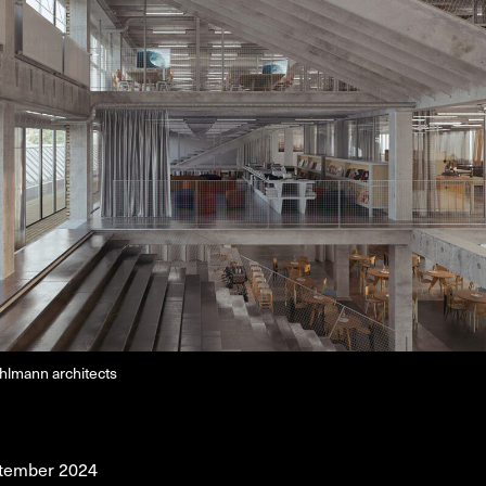
Om
Om AHC
Profiler
Presse
NFO@ARTHUBCOPENHAGEN.DK
INSTAGRAM
ihlmann architects
ptember 2024