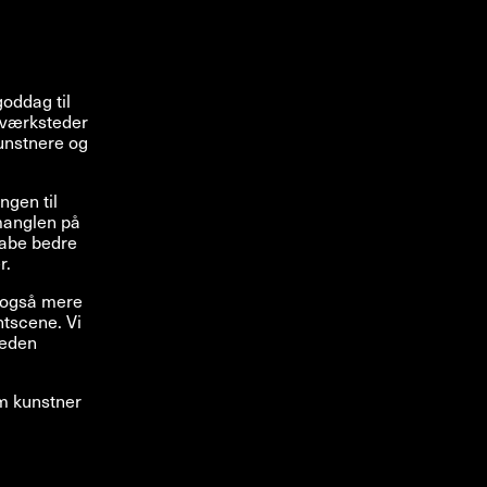
oddag til
, værksteder
kunstnere og
ngen til
 manglen på
kabe bedre
r.
r også mere
ntscene. Vi
heden
m kunstner