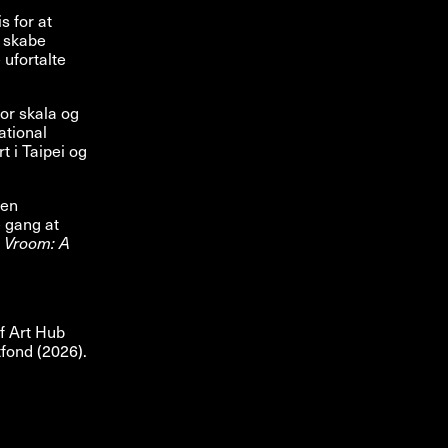
s for at
t skabe
 ufortalte
or skala og
ational
 i Taipei og
den
e gang at
 Vroom: A
f Art Hub
fond (2026).