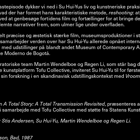
stepisode dykker vi ned i Su Hui-Yus liv og kunstneriske praksi
vad der har formet hans karakteristiske metode,
reshooting
: a
ed at genbesøge fortidens film og fortællinger for at bringe de
glemte narrativer frem, som ulmer lige under overfladen.
lt præcise og æstetisk stærke film, museumsproduktioner i st
samarbejder verden over har Su Hui-Yu allerede opnået intern
 med udstillinger på blandt andet Museum of Contemporary Art
e Moderno de Bogotá.
uratoriske team Martin Wendelboe og Regen Li, som står bag 
kunstplatform Tofu Collective, inviteret Su Hui-Yu til for først
 sin forskning i en skandinavisk udstillingskontekst med
Vroom
en
A Total Story: A Total Transmission Revisited
, præsenteres a
 samarbejde med Tofu Collective med støtte fra Statens Kunst
 Stis Andersen, Su Hui-Yu, Martin Wendelboe og Regen Li.
son, Bad, 1987