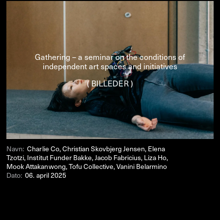
Gathering – a seminar on the conditions of
independent art spaces and initiatives
( BILLEDER )
Navn:
Charlie Co, Christian Skovbjerg Jensen, Elena
Tzotzi, Institut Funder Bakke, Jacob Fabricius, Liza Ho,
Mook Attakanwong, Tofu Collective, Vanini Belarmino
Dato:
06. april 2025