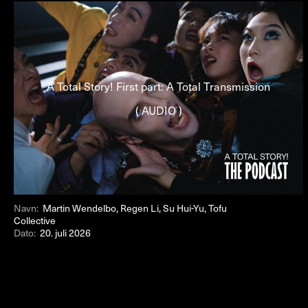
A Total Story! First part: A Total Transmission
( AUDIO )
Navn:
Martin Wendelbo, Regen Li, Su Hui-Yu, Tofu
Collective
Dato:
20. juli 2026