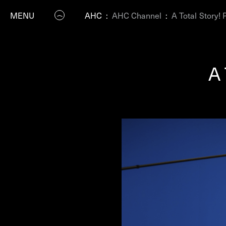
MENU
AHC
:
AHC Channel
:
A Total Story! 
A 
P
Residenc