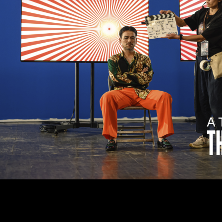
Om
Om AHC
Profiler
Presse
NFO@ARTHUBCOPENHAGEN.DK
INSTAGRAM