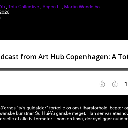
-Yu
,
Tofu Collective
,
Regen Li
,
Martin Wendelbo
 2026
o
’ernes “tv’s guldalder” fortælle os om tilhørsforhold, begær o
aiwanske kunstner Su Hui-Yu ganske meget. Han ser varietésh
erselle af alle tv-formater – som en linse, der synliggør nutide