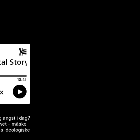
g angst i dag?
owet – måske
ns ideologiske