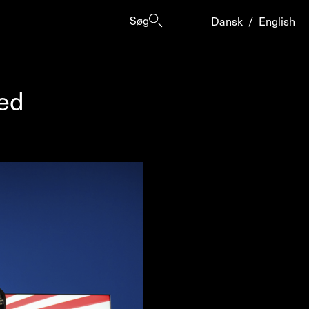
Søg
Dansk
/
English
ted
er
ogrammes