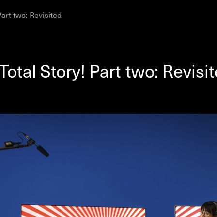
Part two: Revisited
AHC Channel
Søg
Besøg
Total Story! Part two: Revisi
rogramm
Kalender
Room Room
AHC Channel
ies & Studios
Artistic Research
Public Pr