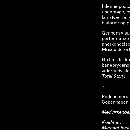
I denne podca
undersøge, h
kunstværker v
historier og 
Gennem visue
performative 
anerkendelse
Museo de Art
Nu har det k
banebrydende 
videreudvikle
Total Story.
~
Podcastseri
Copenhagen i
Medvirkende:
Kreditter:
Michael Jack