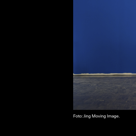
NYHEDSBREV
THORAVEJ 29, 2400 KØBENHAVN NV, DANMARK
I
Foto: Jing Moving Image.