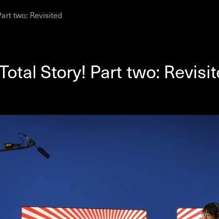
Part two: Revisited
AHC Channel
Søg
Besøg
Total Story! Part two: Revisi
rogramm
Kalender
Room Room
AHC Channel
ies & Studios
Artistic Research
Public Pr