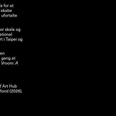
s for at
t skabe
 ufortalte
or skala og
ational
 i Taipei og
den
e gang at
 Vroom: A
f Art Hub
fond (2026).