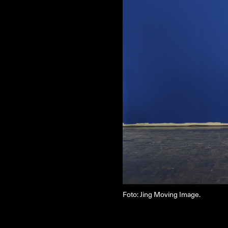
NYHEDSBREV
THORAVEJ 29, 2400 KØBENHAVN NV, DANMARK
I
Foto: Jing Moving Image.