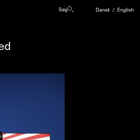
Søg
Dansk
/
English
ted
er
ogrammes