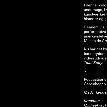
I denne podca
undersøge, h
kunstværker v
historier og 
Gennem visue
performative 
anerkendelse
Museo de Art
Nu har det k
banebrydende 
videreudvikle
Total Story.
~
Podcastseri
Copenhagen i
Medvirkende:
Kreditter:
Michael Jack