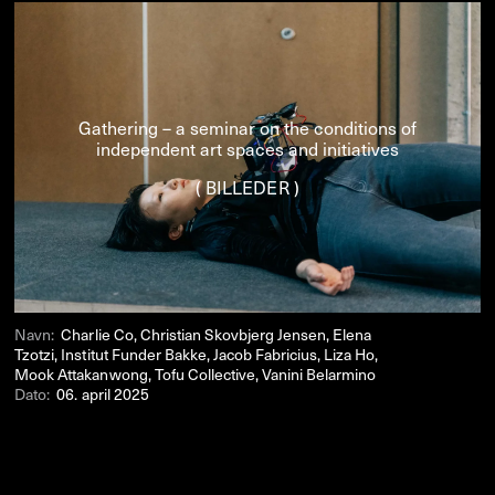
Gathering – a seminar on the conditions of
independent art spaces and initiatives
( BILLEDER )
Navn:
Charlie Co, Christian Skovbjerg Jensen, Elena
Tzotzi, Institut Funder Bakke, Jacob Fabricius, Liza Ho,
Mook Attakanwong, Tofu Collective, Vanini Belarmino
Dato:
06. april 2025