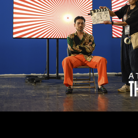
Om
Om AHC
Profiler
Presse
NFO@ARTHUBCOPENHAGEN.DK
INSTAGRAM