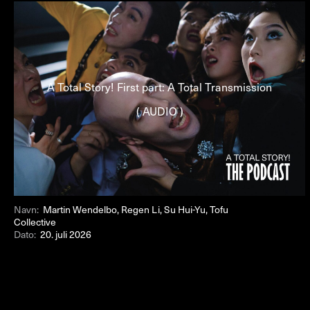
A Total Story! First part: A Total Transmission
( AUDIO )
Navn:
Martin Wendelbo, Regen Li, Su Hui-Yu, Tofu
Collective
Dato:
20. juli 2026