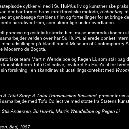
stepisode dykker vi ned i Su Hui-Yus liv og kunstneriske praksi
vad der har formet hans karakteristiske metode,
reshooting
: a
ed at genbesøge fortidens film og fortællinger for at bringe de
glemte narrativer frem, som ulmer lige under overfladen.
lt præcise og æstetisk stærke film, museumsproduktioner i st
samarbejder verden over har Su Hui-Yu allerede opnået intern
 med udstillinger på blandt andet Museum of Contemporary Art
e Moderno de Bogotá.
uratoriske team Martin Wendelboe og Regen Li, som står bag 
kunstplatform Tofu Collective, inviteret Su Hui-Yu til for først
 sin forskning i en skandinavisk udstillingskontekst med
Vroom
en
A Total Story: A Total Transmission Revisited
, præsenteres a
 samarbejde med Tofu Collective med støtte fra Statens Kunst
 Stis Andersen, Su Hui-Yu, Martin Wendelboe og Regen Li.
son, Bad, 1987