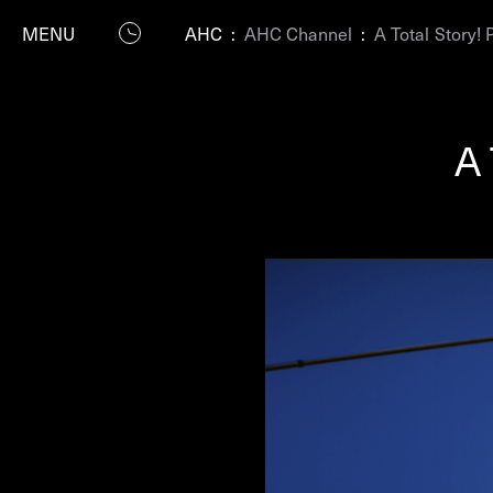
MENU
AHC
:
AHC Channel
:
A Total Story! 
A 
P
Residenc