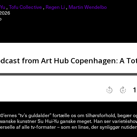
-Yu
,
Tofu Collective
,
Regen Li
,
Martin Wendelbo
 2026
o
’ernes “tv’s guldalder” fortælle os om tilhørsforhold, begær o
aiwanske kunstner Su Hui-Yu ganske meget. Han ser varietésh
erselle af alle tv-formater – som en linse, der synliggør nutide