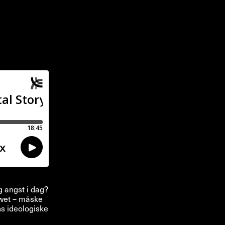
g angst i dag?
owet – måske
ns ideologiske