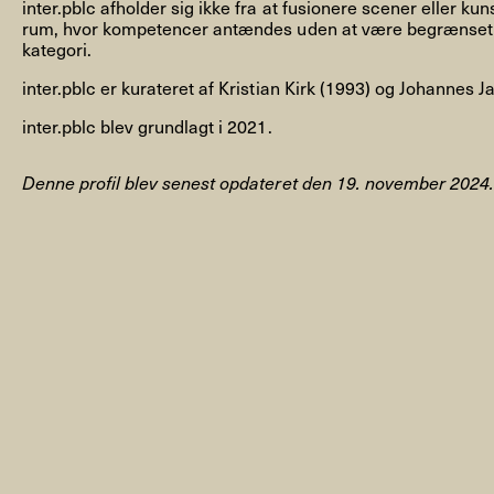
inter.pblc afholder sig ikke fra at fusionere scener eller ku
rum, hvor kompetencer antændes uden at være begrænset ti
kategori.
inter.pblc er kurateret af Kristian Kirk (1993) og Johannes 
inter.pblc blev grundlagt i 2021.
NYHEDSBREV
Denne profil blev senest opdateret den 19. november 2024.
THORAVEJ 29, 2400 KØBENHAVN NV, DANMARK
I