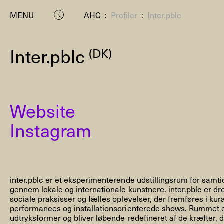
MENU
AHC
:
Profiler
:
Inter.pblc
Inter.pblc
(DK)
Website
Instagram
P
inter.pblc er et eksperimenterende udstillingsrum for samti
gennem lokale og internationale kunstnere. inter.pblc er dre
sociale praksisser og fælles oplevelser, der fremføres i kura
performances og installationsorienterede shows. Rummet er
udtryksformer og bliver løbende redefineret af de kræfter, 
Residenc