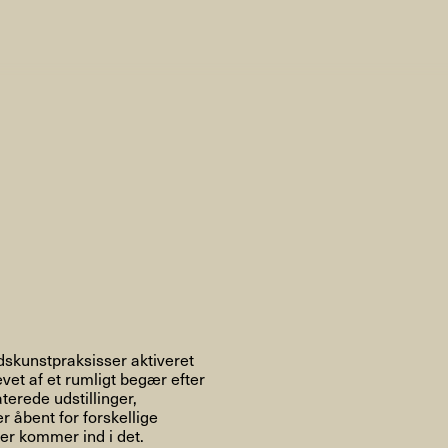
AHC Channel
Søg
Besøg
rogramm
Kalender
Room Room
AHC Channel
dskunstpraksisser aktiveret
vet af et rumligt begær efter
terede udstillinger,
 åbent for forskellige
der kommer ind i det.
ies & Studios
Artistic Research
Public Pr