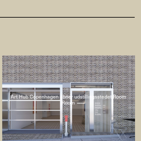
Art Hub Copenhagen åbner udstillingsstedet Room
Room