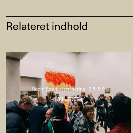
Relateret indhold
Room Room : fernisering : 9-5, 5-9
( BILLEDER )