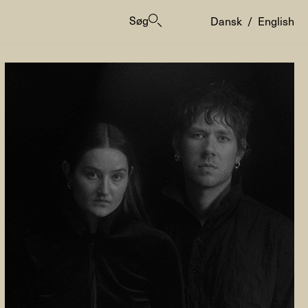
Søg
Dansk
/
English
er
ogrammes