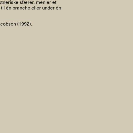
Om
nstneriske sfærer, men er et
l én branche eller under én
Jacobsen (1992).
Om AHC
Profiler
Presse
NFO@ARTHUBCOPENHAGEN.DK
INSTAGRAM