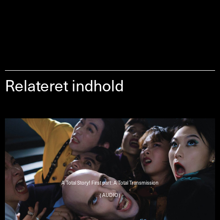
Relateret indhold
A Total Story! First part: A Total Transmission
( AUDIO )