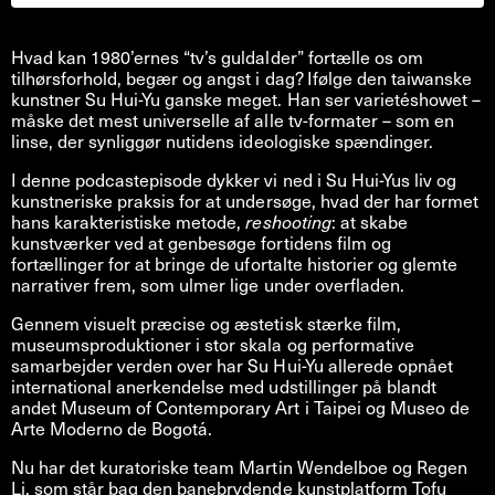
Hvad kan 1980’ernes “tv’s guldalder” fortælle os om
tilhørsforhold, begær og angst i dag? Ifølge den taiwanske
kunstner Su Hui-Yu ganske meget. Han ser varietéshowet –
måske det mest universelle af alle tv-formater – som en
linse, der synliggør nutidens ideologiske spændinger.
I denne podcastepisode dykker vi ned i Su Hui-Yus liv og
kunstneriske praksis for at undersøge, hvad der har formet
hans karakteristiske metode,
reshooting
: at skabe
kunstværker ved at genbesøge fortidens film og
fortællinger for at bringe de ufortalte historier og glemte
narrativer frem, som ulmer lige under overfladen.
Gennem visuelt præcise og æstetisk stærke film,
museumsproduktioner i stor skala og performative
samarbejder verden over har Su Hui-Yu allerede opnået
international anerkendelse med udstillinger på blandt
andet Museum of Contemporary Art i Taipei og Museo de
Arte Moderno de Bogotá.
Nu har det kuratoriske team Martin Wendelboe og Regen
Li, som står bag den banebrydende kunstplatform Tofu