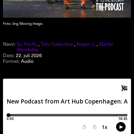
Foto: Jing Moving Image.
Navn:
Su Hui-Yu
,
Tofu Collective
,
Regen Li
,
Martin
Wendelbo
Dato:
22. juli 2026
Format:
Audio