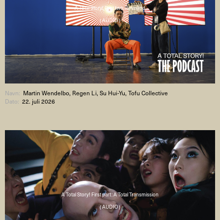
A Total Story! Part two: Revisited
( AUDIO )
Navn:
Martin Wendelbo, Regen Li, Su Hui-Yu, Tofu Collective
Dato:
22. juli 2026
A Total Story! First part: A Total Transmission
( AUDIO )