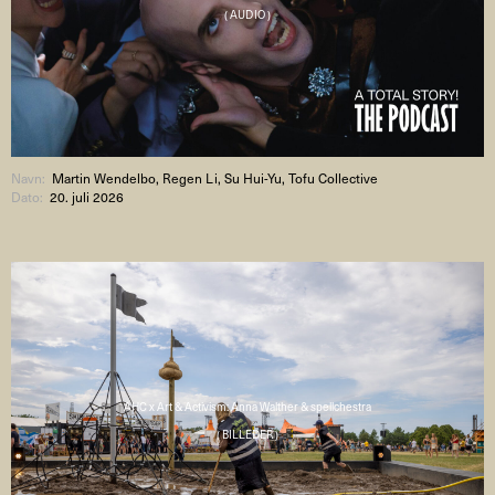
( AUDIO )
Navn:
Martin Wendelbo, Regen Li, Su Hui-Yu, Tofu Collective
Dato:
20. juli 2026
AHC x Art & Activism: Anna Walther & spellchestra
( BILLEDER )