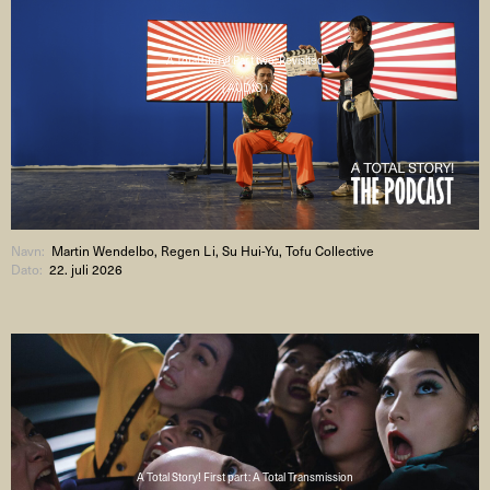
A Total Story! Part two: Revisited
( AUDIO )
Navn:
Martin Wendelbo, Regen Li, Su Hui-Yu, Tofu Collective
Dato:
22. juli 2026
A Total Story! First part: A Total Transmission