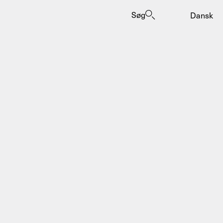
Søg
Dansk
er
ogrammes