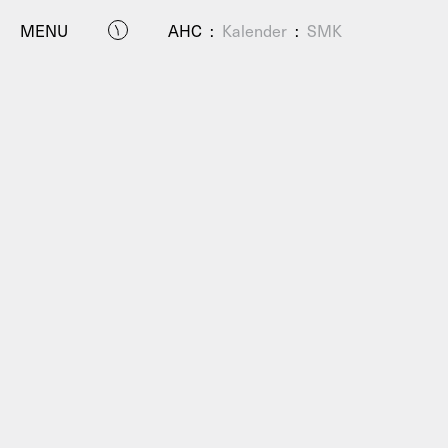
MENU
AHC
:
Kalender
:
SMK
P
Residenc