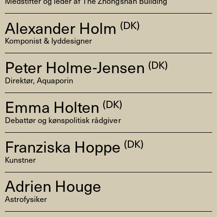
Medstifter og leder af The Zhongshan Building
Alexander Holm
(DK)
Komponist & lyddesigner
Peter Holme-Jensen
(DK)
Direktør, Aquaporin
Emma Holten
(DK)
Debattør og kønspolitisk rådgiver
Franziska Hoppe
(DK)
Kunstner
Adrien Houge
Astrofysiker