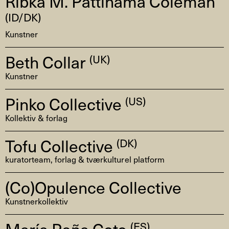
Ribka M. Pattinama Coleman
(ID/DK)
Kunstner
Beth Collar
(UK)
Kunstner
Pinko Collective
(US)
Kollektiv & forlag
Tofu Collective
(DK)
kuratorteam, forlag & tværkulturel platform
(Co)Opulence Collective
Kunstnerkollektiv
María Peña Coto
(ES)