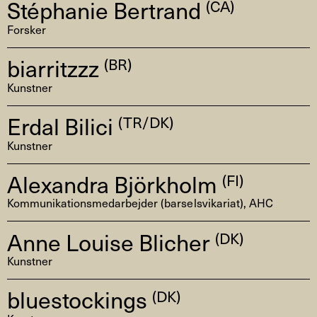
Stéphanie Bertrand
(CA)
Forsker
biarritzzz
(BR)
Kunstner
Erdal Bilici
(TR/DK)
Kunstner
Alexandra Björkholm
(FI)
Kommunikationsmedarbejder (barselsvikariat), AHC
Anne Louise Blicher
(DK)
Kunstner
bluestockings
(DK)