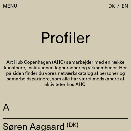
MENU
DK
/
EN
Profiler
Besøg
Kalender
Room Room
Art Hub Copenhagen (AHC) samarbejder med en række
Programmer
AHC Channel
kunstnere, institutioner, fagpersoner og virksomheder. Her
på siden finder du vores netværkskatalog af personer og
Residencies & Studios
samarbejdspartnere, som alle har været medskabere af
Artistic Research
aktiviteter hos AHC.
Om
Public Programmes
Om AHC
A
Profiler
Presse
AHC Channel
Søg
Søren Aagaard
(DK)