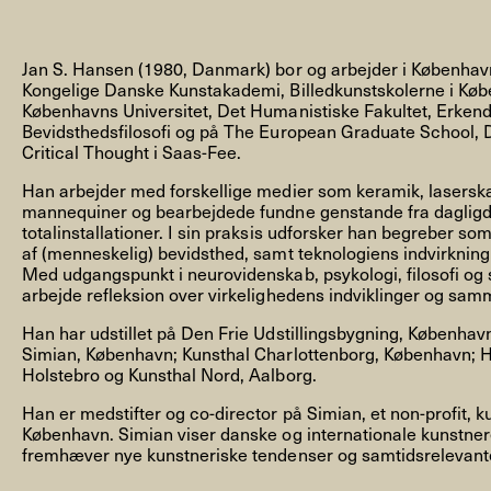
Jan S. Hansen (1980, Danmark) bor og arbejder i Københav
Kongelige Danske Kunstakademi, Billedkunstskolerne i Køb
Københavns Universitet, Det Humanistiske Fakultet, Erkend
Bevidsthedsfilosofi og på The European Graduate School, Di
NYHEDSBREV
Critical Thought i Saas-Fee.
Han arbejder med forskellige medier som keramik, laserskær
mannequiner og bearbejdede fundne genstande fra dagligd
totalinstallationer. I sin praksis udforsker han begreber so
THORAVEJ 29, 2400 KØBENHAVN NV, DANMARK
I
af (menneskelig) bevidsthed, samt teknologiens indvirkning
Med udgangspunkt i neurovidenskab, psykologi, filosofi og s
arbejde refleksion over virkelighedens indviklinger og sa
Han har udstillet på Den Frie Udstillingsbygning, Københ
Simian, København; Kunsthal Charlottenborg, København; H
Holstebro og Kunsthal Nord, Aalborg.
Han er medstifter og co-director på Simian, et non-profit, k
København. Simian viser danske og internationale kunstnere,
fremhæver nye kunstneriske tendenser og samtidsrelevante