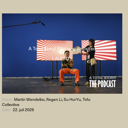
A Total Story! Part two: Revisited
( AUDIO )
Navn:
Martin Wendelbo, Regen Li, Su Hui-Yu, Tofu
Collective
Dato:
22. juli 2026