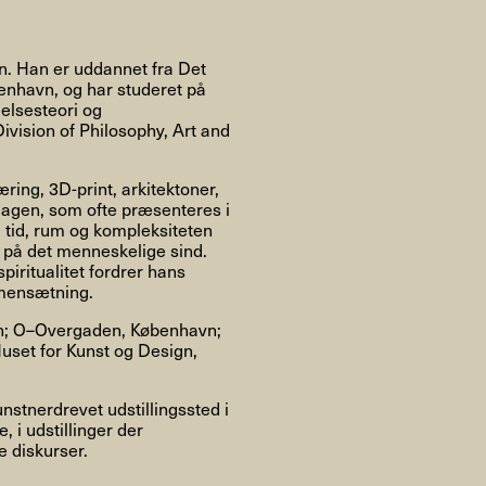
Om
n. Han er uddannet fra Det
enhavn, og har studeret på
elsesteori og
vision of Philosophy, Art and
Om AHC
Profiler
Presse
ing, 3D-print, arkitektoner,
agen, som ofte præsenteres i
m tid, rum og kompleksiteten
NFO@ARTHUBCOPENHAGEN.DK
INSTAGRAM
 på det menneskelige sind.
piritualitet fordrer hans
mmensætning.
avn; O–Overgaden, København;
uset for Kunst og Design,
unstnerdrevet udstillingssted i
 i udstillinger der
 diskurser.