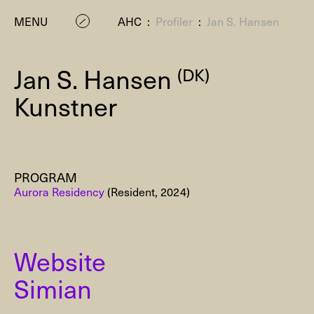
MENU
AHC
:
Profiler
:
Jan S. Hansen
Jan S. Hansen
(DK)
Kunstner
PROGRAM
P
Aurora Residency
(Resident, 2024)
Website
Simian
Residenc