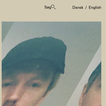
Søg
Dansk
/
English
er
ogrammes