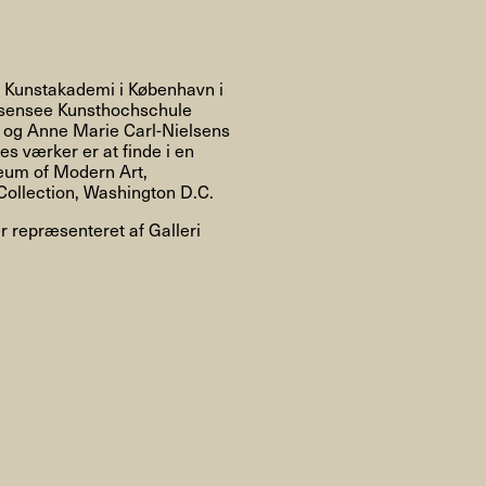
Om
e Kunstakademi i København i
ssensee Kunsthochschule
n og Anne Marie Carl-Nielsens
Om AHC
Profiler
Presse
s værker er at finde i en
seum of Modern Art,
ollection, Washington D.C.
r repræsenteret af Galleri
NFO@ARTHUBCOPENHAGEN.DK
INSTAGRAM