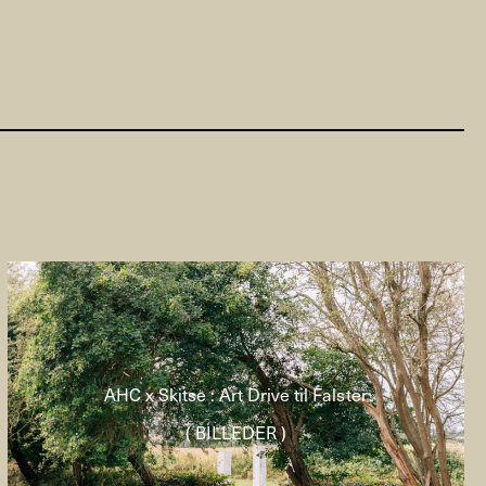
AHC x Skitse : Art Drive til Falster
( BILLEDER )