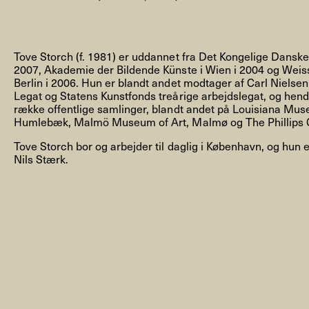
Tove Storch (f. 1981) er uddannet fra Det Kongelige Dansk
2007, Akademie der Bildende Künste i Wien i 2004 og Wei
Berlin i 2006. Hun er blandt andet modtager af Carl Nielse
NYHEDSBREV
Legat og Statens Kunstfonds treårige arbejdslegat, og hende
række offentlige samlinger, blandt andet på Louisiana Mu
Humlebæk, Malmö Museum of Art, Malmø og The Phillips C
Tove Storch bor og arbejder til daglig i København, og hun e
THORAVEJ 29, 2400 KØBENHAVN NV, DANMARK
I
Nils Stærk.