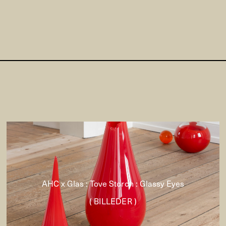
AHC x Glas : Tove Storch : Glassy Eyes
( BILLEDER )