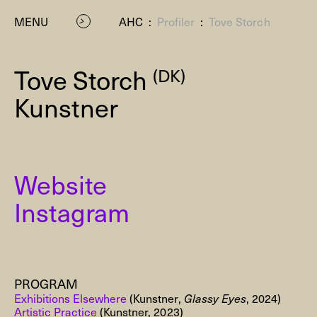
MENU
AHC
:
Profiler
:
Tove Storch
Tove Storch
(DK)
Kunstner
Website
P
Instagram
PROGRAM
Exhibitions Elsewhere
(Kunstner,
Glassy Eyes
, 2024)
Residenc
Artistic Practice
(Kunstner, 2023)