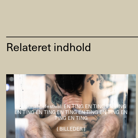
Relateret indhold
Performancefestival: EN TING EN TING EN TING
EN TING EN TING EN TING EN TING EN TING EN
TING EN TING
( BILLEDER )