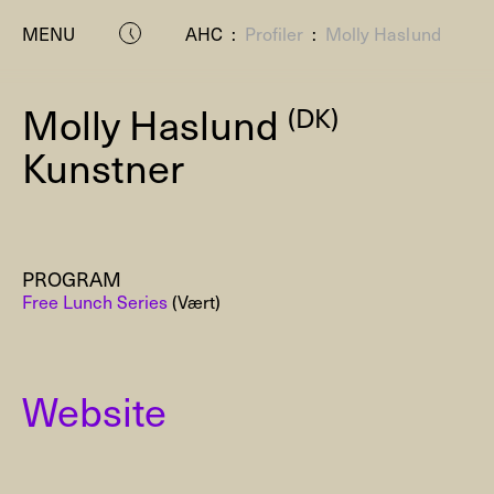
MENU
AHC
:
Profiler
:
Molly Haslund
Molly Haslund
(DK)
Kunstner
PROGRAM
P
Free Lunch Series
(Vært)
Website
Residenc