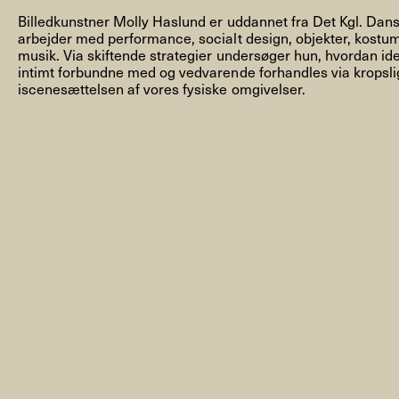
Billedkunstner Molly Haslund er uddannet fra Det Kgl. Dan
arbejder med performance, socialt design, objekter, kostum
musik. Via skiftende strategier undersøger hun, hvordan iden
intimt forbundne med og vedvarende forhandles via kropslig 
iscenesættelsen af vores fysiske omgivelser.
NYHEDSBREV
THORAVEJ 29, 2400 KØBENHAVN NV, DANMARK
I