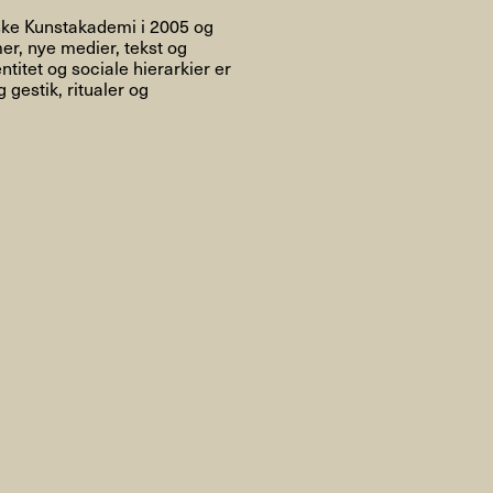
Om
ske Kunstakademi i 2005 og
er, nye medier, tekst og
titet og sociale hierarkier er
gestik, ritualer og
Om AHC
Profiler
Presse
NFO@ARTHUBCOPENHAGEN.DK
INSTAGRAM