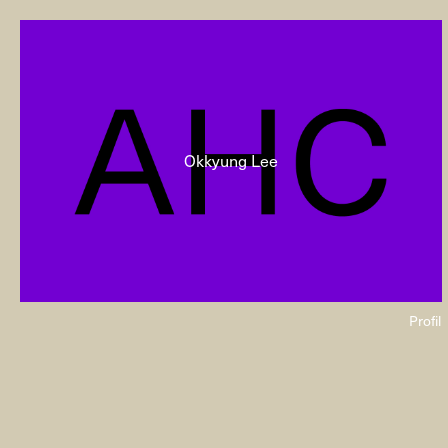
Okkyung Lee
Profil