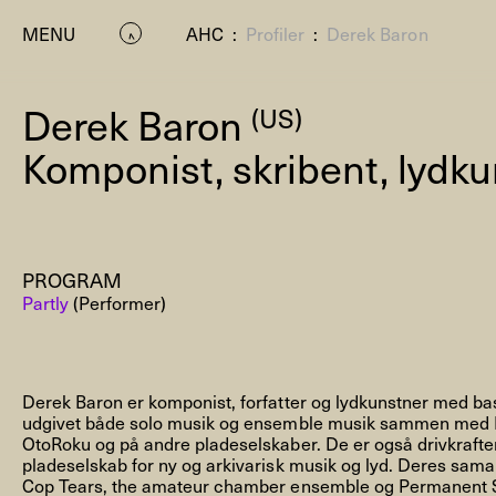
MENU
AHC
:
Profiler
:
Derek Baron
Derek Baron
(US)
Komponist, skribent, lydk
PROGRAM
P
Partly
(Performer)
Derek Baron er komponist, forfatter og lydkunstner med bas
udgivet både solo musik og ensemble musik sammen med Re
OtoRoku og på andre pladeselskaber. De er også drivkrafte
pladeselskab for ny og arkivarisk musik og lyd. Deres sama
Residenc
Cop Tears, the amateur chamber ensemble og Permanent Si