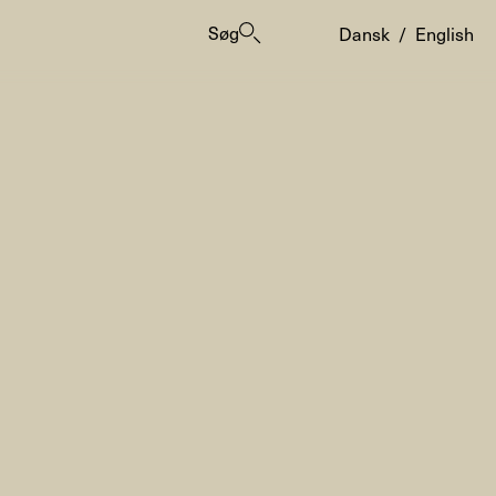
Søg
Dansk
/
English
er
ogrammes