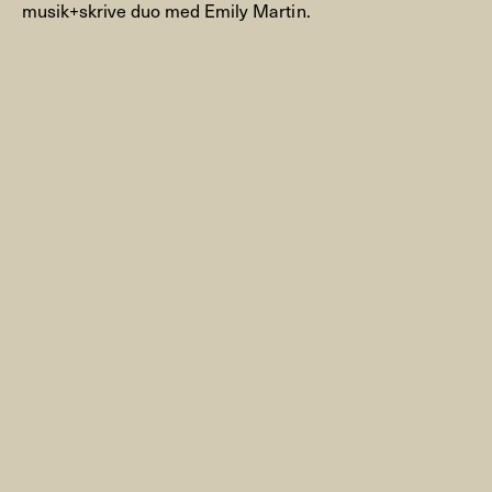
musik+skrive duo med Emily Martin.
NYHEDSBREV
THORAVEJ 29, 2400 KØBENHAVN NV, DANMARK
I