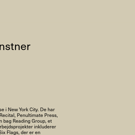
AHC Channel
Søg
Besøg
unstner
rogramm
Kalender
Room Room
AHC Channel
e i New York City. De har
cital, Penultimate Press,
n bag Reading Group, et
rbejdsprojekter inkluderer
ies & Studios
Artistic Research
Public Pr
x Flags, der er en