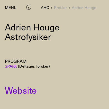
MENU
AHC
:
Profiler
:
Adrien Houge
Adrien Houge
Astrofysiker
PROGRAM
P
SPARK
(Deltager, forsker)
Website
Residenc