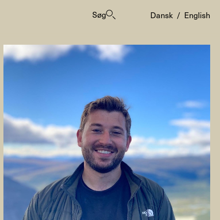
Søg
Dansk
/
English
er
ogrammes