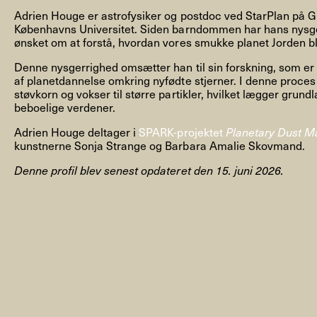
Adrien Houge er astrofysiker og postdoc ved StarPlan på Gl
Københavns Universitet. Siden barndommen har hans nysge
ønsket om at forstå, hvordan vores smukke planet Jorden blev
Denne nysgerrighed omsætter han til sin forskning, som er de
af planetdannelse omkring nyfødte stjerner. I denne proces
NYHEDSBREV
støvkorn og vokser til større partikler, hvilket lægger grund
beboelige verdener.
Adrien Houge deltager i
SPARK-projektet
Planetary Dust M
kunstnerne Sonja Strange og Barbara Amalie Skovmand.
THORAVEJ 29, 2400 KØBENHAVN NV, DANMARK
I
Denne profil blev senest opdateret den 15. juni 2026.