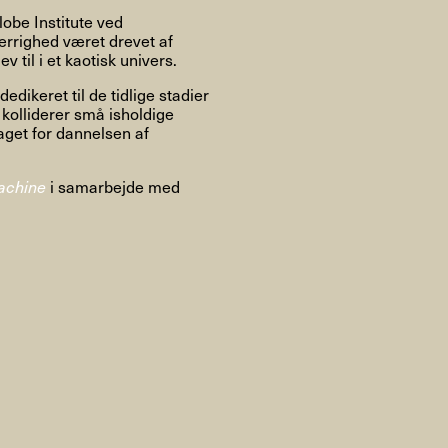
Om
obe Institute ved
rrighed været drevet af
 til i et kaotisk univers.
dikeret til de tidlige stadier
 kolliderer små isholdige
Om AHC
Profiler
Presse
laget for dannelsen af
achine
i samarbejde med
NFO@ARTHUBCOPENHAGEN.DK
INSTAGRAM