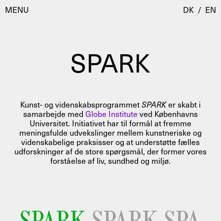
MENU
DK
/
EN
SPARK
Besøg
Kalender
Room Room
Kunst- og videnskabsprogrammet
SPARK
er skabt i
Programmer
AHC Channel
samarbejde med
Globe Institute
ved Københavns
Universitet. Initiativet har til formål at fremme
Residencies & Studios
meningsfulde udvekslinger mellem kunstneriske og
Artistic Research
videnskabelige praksisser og at understøtte fælles
Om
Public Programmes
udforskninger af de store spørgsmål, der former vores
forståelse af liv, sundhed og miljø.
Om AHC
Profiler
Presse
AHC Channel
Søg