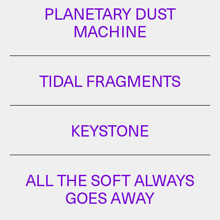
PLANETARY DUST
MACHINE
TIDAL FRAGMENTS
Kunstnere
SONJA STRANGE
&
BARBARA AMALIE SKOVMAND
Forsker
ADRIEN HOUGE
KEYSTONE
Kunstnere
EMMA HARRIS
&
LI LINDBLOM
Forsker
GIULIA ZAMPIROLO
ALL THE SOFT ALWAYS
Kunstner
GOES AWAY
ZOE LOHMANN
Forsker
ALESSANDRO MEREGHETTI