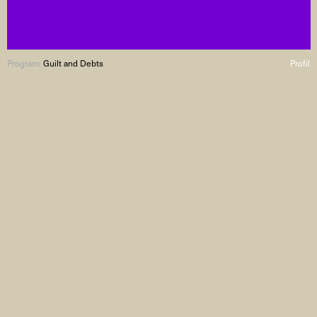
Program:
Guilt and Debts
Profil