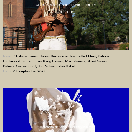
Seminar: Disrupting Colonial Monu/mentality
( BILLEDER )
Navn:
Chalana Brown, Hanan Benammar, Jeannette Ehlers, Katrine
Dirckinck-Holmfeld, Lars Bang Larsen, Mai Takawira, Nina Cramer,
Patricia Kaersenhout, Siri Paulsen, Ylva Habel
Dato:
01. september 2023
Moment no. 3 : Katrine Dirckinck-Holmfeld