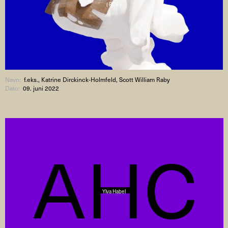
( PDF )
Navn:
f.eks., Katrine Dirckinck-Holmfeld, Scott William Raby
Dato:
09. juni 2022
Ylva Habel