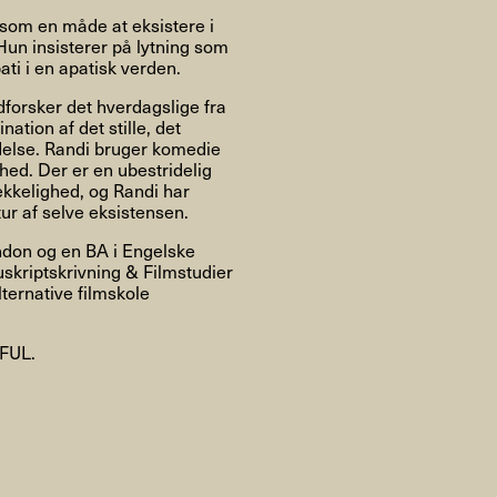
Om
g som en måde at eksistere i
Hun insisterer på lytning som
ati i en apatisk verden.
dforsker det hverdagslige fra
ation af det stille, det
Om AHC
Profiler
Presse
ndelse. Randi bruger komedie
ghed. Der er en ubestridelig
ækkelighed, og Randi har
ur af selve eksistensen.
NFO@ARTHUBCOPENHAGEN.DK
INSTAGRAM
ndon og en BA i Engelske
uskriptskrivning & Filmstudier
lternative filmskole
WFUL.