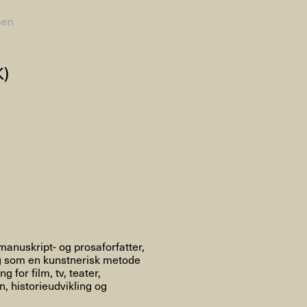
sen
AHC Channel
Søg
K)
Besøg
rogramm
Kalender
Room Room
AHC Channel
anuskript- og prosaforfatter,
ing som en kunstnerisk metode
for film, tv, teater,
, historieudvikling og
ies & Studios
Artistic Research
Public Pr