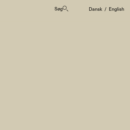
Søg
Dansk
/
English
er
ogrammes