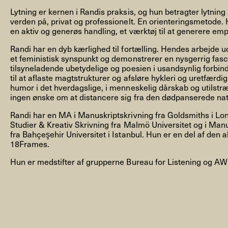
Lytning er kernen i Randis praksis, og hun betragter lytnin
verden på, privat og professionelt. En orienteringsmetode. 
en aktiv og generøs handling, et værktøj til at generere emp
Randi har en dyb kærlighed til fortælling. Hendes arbejde u
et feministisk synspunkt og demonstrerer en nysgerrig fascin
NYHEDSBREV
tilsyneladende ubetydelige og poesien i usandsynlig forbi
til at aflaste magtstrukturer og afsløre hykleri og uretfærdi
humor i det hverdagslige, i menneskelig dårskab og utilstr
ingen ønske om at distancere sig fra den dødpanserede nat
THORAVEJ 29, 2400 KØBENHAVN NV, DANMARK
I
Randi har en MA i Manuskriptskrivning fra Goldsmiths i Lo
Studier & Kreativ Skrivning fra Malmö Universitet og i Man
fra Bahçeşehir Universitet i Istanbul. Hun er en del af den a
18Frames.
Hun er medstifter af grupperne Bureau for Listening og A