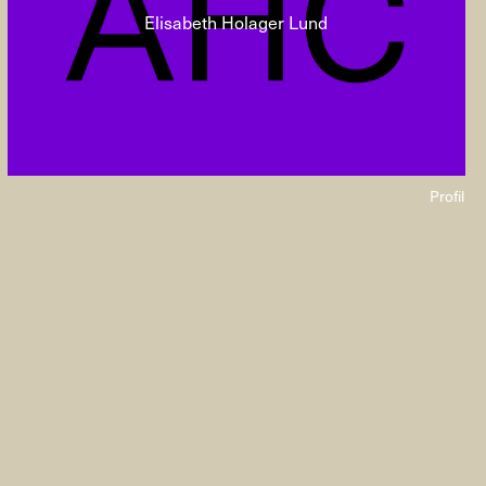
Elisabeth Holager Lund
Profil