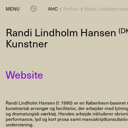
MENU
AHC
:
Profiler
:
Randi Lindholm Han
Randi Lindholm Hansen
(D
Kunstner
Website
P
Randi Lindholm Hansen (f. 1990) er en København-baseret m
kunstnerisk arrangør og facilitator, der arbejder med lytn
og dramaturgisk værktøj. Hendes arbejde inkluderer skrivning 
performance, lyd og kort prosa samt manuskriptkonsultation
undervisning.
Residenc