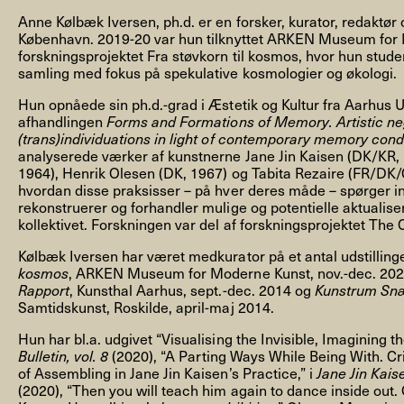
Anne Kølbæk Iversen, ph.d. er en forsker, kurator, redaktør 
København. 2019-20 var hun tilknyttet ARKEN Museum fo
forskningsprojektet Fra støvkorn til kosmos, hvor hun stu
samling med fokus på spekulative kosmologier og økologi.
Hun opnåede sin ph.d.-grad i Æstetik og Kultur fra Aarhus U
NYHEDSBREV
afhandlingen
Forms and Formations of Memory. Artistic neg
(trans)individuations in light of contemporary memory cond
analyserede værker af kunstnerne Jane Jin Kaisen (DK/KR,
1964), Henrik Olesen (DK, 1967) og Tabita Rezaire (FR/DK/
hvordan disse praksisser – på hver deres måde – spørger ind t
THORAVEJ 29, 2400 KØBENHAVN NV, DANMARK
I
rekonstruerer og forhandler mulige og potentielle aktualiser
kollektivet. Forskningen var del af forskningsprojektet Th
Kølbæk Iversen har været medkurator på et antal udstillinge
kosmos
, ARKEN Museum for Moderne Kunst, nov.-dec. 20
Rapport
, Kunsthal Aarhus, sept.-dec. 2014 og
Kunstrum Snæ
Samtidskunst, Roskilde, april-maj 2014.
Hun har bl.a. udgivet “Visualising the Invisible, Imagining th
Bulletin, vol. 8
(2020), “A Parting Ways While Being With. Cri
of Assembling in Jane Jin Kaisen’s Practice,” i
Jane Jin Kais
(2020), “Then you will teach him again to dance inside out.