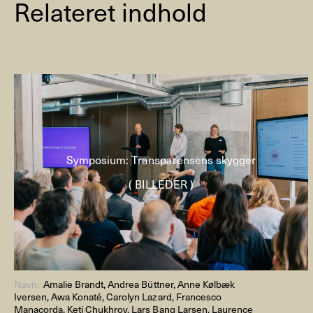
Relateret indhold
Symposium: Transparensens skygger
( BILLEDER )
Navn:
Amalie Brandt, Andrea Büttner, Anne Kølbæk
Iversen, Awa Konaté, Carolyn Lazard, Francesco
Manacorda, Keti Chukhrov, Lars Bang Larsen, Laurence