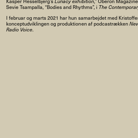
Kasper Hesselbjerg’s
Lunacy exhibition
,” Oberon Magazin
Sevie Tsampalla, “Bodies and Rhythms”, i
The Contemporary
I februar og marts 2021 har hun samarbejdet med Kristoff
konceptudviklingen og produktionen af podcastrækken
New
Radio Voice
.