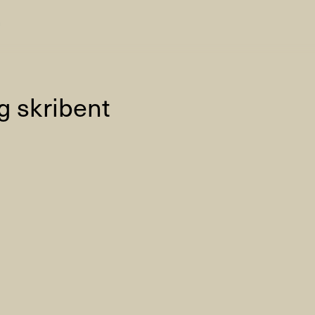
n
AHC Channel
Søg
Besøg
og skribent
rogramm
Kalender
Room Room
AHC Channel
ies & Studios
Artistic Research
Public Pr