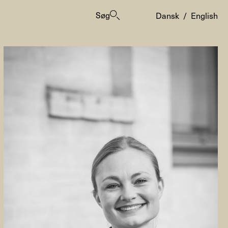
Søg
Dansk
/
English
er
ogrammes