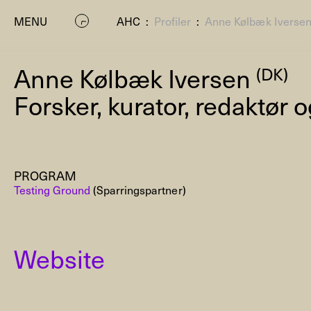
MENU
AHC
:
Profiler
:
Anne Kølbæk Iverse
Anne Kølbæk Iversen
(DK)
Forsker, kurator, redaktør 
PROGRAM
P
Testing Ground
(Sparringspartner)
Website
Residenc