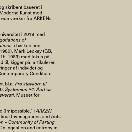
Om
og skribent baseret i
r Moderne Kunst med
derede værker fra ARKENs
niversitet i 2019 med
Om AHC
Profiler
Presse
otiations of
itions
, i hvilken hun
 1980), Mark Leckey (GB,
GF, 1989) med fokus på,
il, kigger på, artikulerer,
NFO@ARTHUBCOPENHAGEN.DK
INSTAGRAM
inger af individet og
e Contemporary Condition.
r, bl.a.
Fra støvkorn til
20;
Systemics #4: Aarhus
versti
, Museet for
e (Im)possible,” i
ARKEN
tical Investigations and Acts
en – Community of Parting
 On ingestion and entropy in