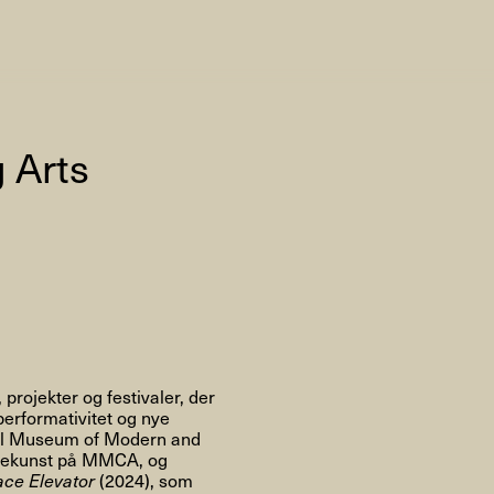
AHC Channel
Søg
Besøg
 Arts
rogramm
Kalender
Room Room
AHC Channel
 projekter og festivaler, der
performativitet og nye
onal Museum of Modern and
enekunst på MMCA, og
ce Elevator
(2024), som
ies & Studios
Artistic Research
Public Pr