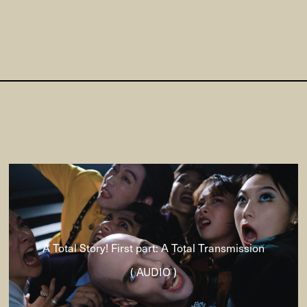
A Total Story! First part: A Total Transmission
( AUDIO )