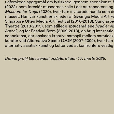
udforskede spørgsmål om fysiskhed igennem scenekunst,
(2022), som foreslår museernes rolle i det antropocæne o
Museum for Dogs
(2020), hvor han inviterede hunde som de
museet. Han var kunstnerisk leder af Gwangju Media Art Fes
Singapore Often Media Art Festival (2016-2018). Sung arbej
Theatre (2013-2015), som stillede spørgsmålene
hvad er A
Asien?
, og for Festival Bo:m (2009-2013), en årlig internatio
NYHEDSBREV
scenekunst, der ønskede kreativt samspil mellem samtidsk
kurator ved Alternative Space LOOP (2007-2009), hvor han 
alternativ asiatisk kunst og kultur ved at konfrontere vestlig
THORAVEJ 29, 2400 KØBENHAVN NV, DANMARK
I
Denne profil blev senest opdateret den 17. marts 2025.