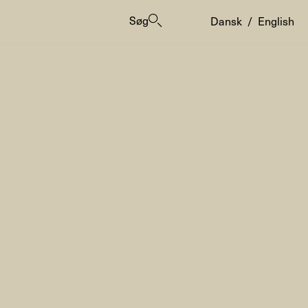
Søg
Dansk
/
English
er
ogrammes