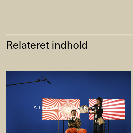
Relateret indhold
A Total Story! Part two: Revisited
( AUDIO )