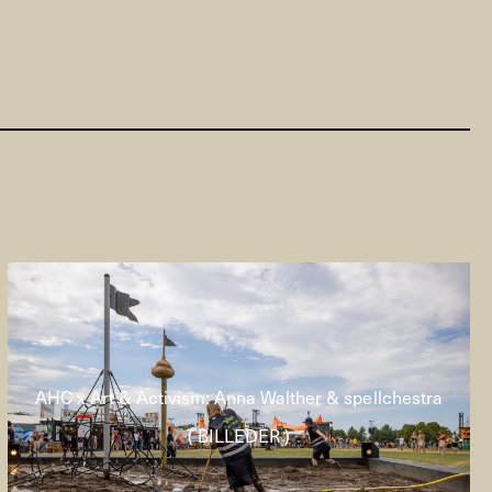
AHC x Art & Activism: Anna Walther & spellchestra
( BILLEDER )