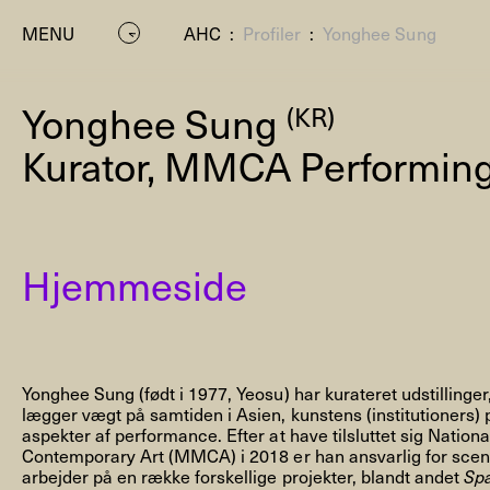
MENU
AHC
:
Profiler
:
Yonghee Sung
Yonghee Sung
(KR)
Kurator, MMCA Performing
Hjemmeside
P
Yonghee Sung (født i 1977, Yeosu) har kurateret udstillinger,
lægger vægt på samtiden i Asien, kunstens (institutioners) 
aspekter af performance. Efter at have tilsluttet sig Nati
Contemporary Art (MMCA) i 2018 er han ansvarlig for sc
arbejder på en række forskellige projekter, blandt andet
Spa
Residenc