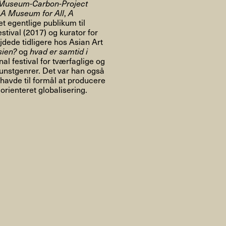
Om
Museum-Carbon-Project
g
A Museum for All
,
A
t egentlige publikum til
tival (2017) og kurator for
dede tidligere hos Asian Art
sien?
og
hvad er samtid i
nal festival for tværfaglige og
Om AHC
Profiler
Presse
unstgenrer. Det var han også
havde til formål at producere
 orienteret globalisering.
NFO@ARTHUBCOPENHAGEN.DK
INSTAGRAM