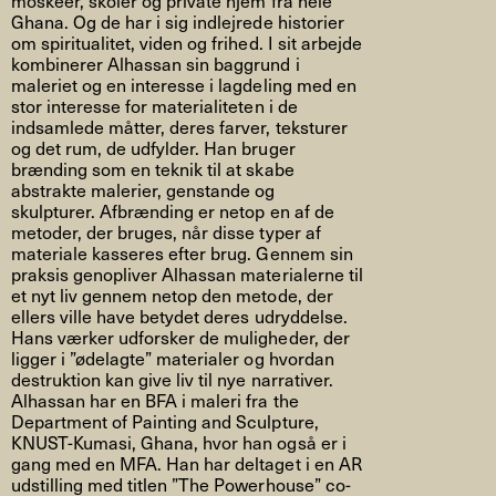
Ghana. Og de har i sig indlejrede historier
om spiritualitet, viden og frihed. I sit arbejde
kombinerer Alhassan sin baggrund i
maleriet og en interesse i lagdeling med en
stor interesse for materialiteten i de
indsamlede måtter, deres farver, teksturer
og det rum, de udfylder. Han bruger
brænding som en teknik til at skabe
abstrakte malerier, genstande og
skulpturer. Afbrænding er netop en af de
metoder, der bruges, når disse typer af
materiale kasseres efter brug. Gennem sin
praksis genopliver Alhassan materialerne til
et nyt liv gennem netop den metode, der
ellers ville have betydet deres udryddelse.
Hans værker udforsker de muligheder, der
ligger i ”ødelagte” materialer og hvordan
destruktion kan give liv til nye narrativer.
Alhassan har en BFA i maleri fra the
Department of Painting and Sculpture,
KNUST-Kumasi, Ghana, hvor han også er i
gang med en MFA. Han har deltaget i en AR
udstilling med titlen ”The Powerhouse” co-