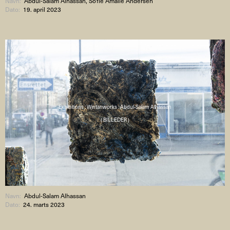
Navn:
Abdul-Salam Alhassan, Sofie Amalie Andersen
Dato:
19. april 2023
Exhibitions : Wintanworks : Abdul-Salam Alhassan
( BILLEDER )
Navn:
Abdul-Salam Alhassan
Dato:
24. marts 2023