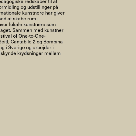
Om
ædagogiske redskaber til at
rmidling og udstillinger på
rnationale kunstnere har giver
med at skabe rum i
, hvor lokale kunstnere som
idraget. Sammen med kunstner
stival of One-to-One-
Om AHC
Profiler
Presse
itl, Cantabile 2 og Bombina
g i Sverige og arbejder i
 tilskynde krydsninger mellem
NFO@ARTHUBCOPENHAGEN.DK
INSTAGRAM