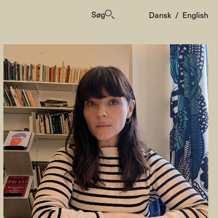
Søg
Dansk
/
English
er
ogrammes