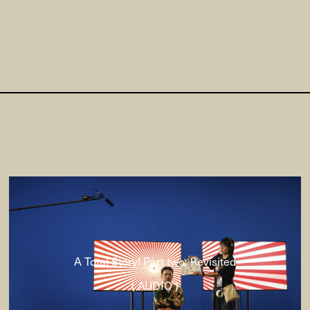
A Total Story! Part two: Revisited
( AUDIO )