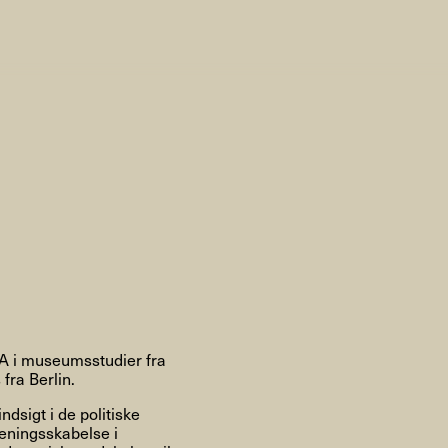
AHC Channel
Søg
Besøg
rogramm
Kalender
Room Room
AHC Channel
MA i museumsstudier fra
fra Berlin.
dsigt i de politiske
meningsskabelse i
ies & Studios
Artistic Research
Public Pr