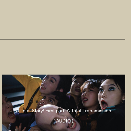
A Total Story! First part: A Total Transmission
( AUDIO )