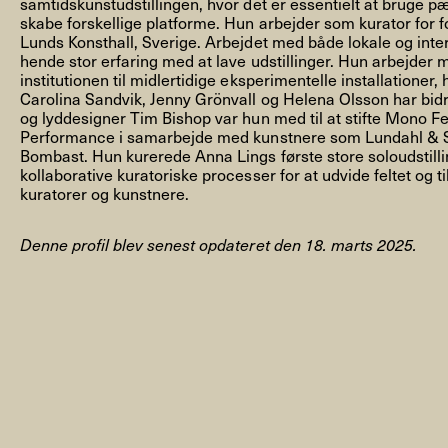
samtidskunstudstillingen, hvor det er essentielt at bruge p
skabe forskellige platforme. Hun arbejder som kurator for fo
Lunds Konsthall, Sverige. Arbejdet med både lokale og inte
hende stor erfaring med at lave udstillinger. Hun arbejder 
institutionen til midlertidige eksperimentelle installationer
Carolina Sandvik, Jenny Grönvall og Helena Olsson har b
og lyddesigner Tim Bishop var hun med til at stifte Mono Fe
NYHEDSBREV
Performance i samarbejde med kunstnere som Lundahl & Se
Bombast. Hun kurerede Anna Lings første store soloudstillin
kollaborative kuratoriske processer for at udvide feltet og
kuratorer og kunstnere.
THORAVEJ 29, 2400 KØBENHAVN NV, DANMARK
I
Denne profil blev senest opdateret den 18. marts 2025.