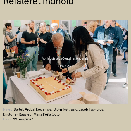
Relateret indhold
Åbningsfest på Containerakademiet
( IMAGES )
Navn:
Bartek Arobal Kociemba, Bjørn Nørgaard, Jacob Fabricius,
Kristoffer Raasted, María Peña Coto
Dato:
22. maj 2024