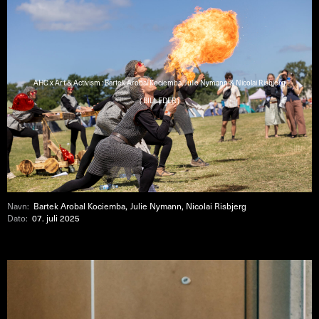
AHC x Art & Activism : Bartek Arobal Kociemba, Julie Nymann & Nicolai Risbjerg
( BILLEDER )
Navn:
Bartek Arobal Kociemba, Julie Nymann, Nicolai Risbjerg
Dato:
07. juli 2025