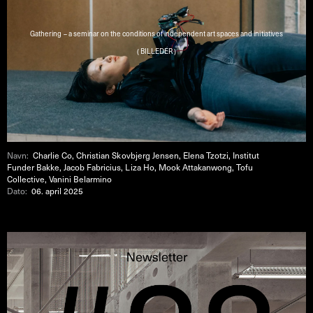
Gathering – a seminar on the conditions of independent art spaces and initiatives
( BILLEDER )
Navn:
Charlie Co, Christian Skovbjerg Jensen, Elena Tzotzi, Institut
Funder Bakke, Jacob Fabricius, Liza Ho, Mook Attakanwong, Tofu
Collective, Vanini Belarmino
Dato:
06. april 2025