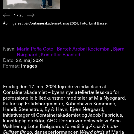
1 / 25
Åbningsfest på Containerakademiet, maj 2024. Foto: Emil Basse.
Navn:
María Peña Coto
,
Bartek Arobal Kociemba
,
Bjørn
Nørgaard
,
Kristoffer Raasted
Dato:
22. maj 2024
Format:
Images
Fredag den 17. maj 2024 fejrede vi indvielsen af
Containerakademiet – byens nye atelierfællesskab for
professionelle billedkunstner med taler af Mia Nyegaard,
Kultur- og Fritidsborgmester, Københavns Kommune,
Henrik Steenstrup, By & Havn, Bjørn Nørgaard,
initiativtager til Containerakademiet og Jacob Fabricius,
kunstfaglig direktør, AHC. Derudover oplevede vi Anna
Walther og Lotte Bækgaards forestilling
Anna & Lotte
Skillset Bingo
, danseperformancen
Weird birds
af María