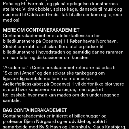
Peña og Efi Farmaki, og gik på opdagelse i kunstnernes
atelierer. Vi drak bobler, spiste kage, dansede til musik og
nød mad til Odds and Ends. Tak til alle der kom og fejrede
med os!
MERE OM CONTAINERAKADEMIET
Containerakademiet er et atelierfællesskab for
billedkunstnere på Oceanvej 1 i Københavns Nordhavn.
Stedet er skabt for at sikre flere atelierpladser til
billedkunstnere i hovedstaden og samtidig danne rammen
om samtaler og diskussioner om kunsten.
”Akademiet” i Containerakademiet refererer således til
“Skolen i Athen” og den sokratiske tankegang om
ligeværdig samtale mellem frie mennesker.
Atelierfællesskabet på Oceanvej 1 vil derfor ikke blot være
et sted hvor kunstnere kan arbejde, men også et
fællesskab, hvor man kan mødes om den undersøgende
samtale.
BAG CONTAINERAKADEMIET
Containerakademiet er initieret af billedhugger og
professor Bjørn Nørgaard og er udviklet og opført i
samarbejde med By & Havn og Unionkul v. Klaus Kastbjerg.