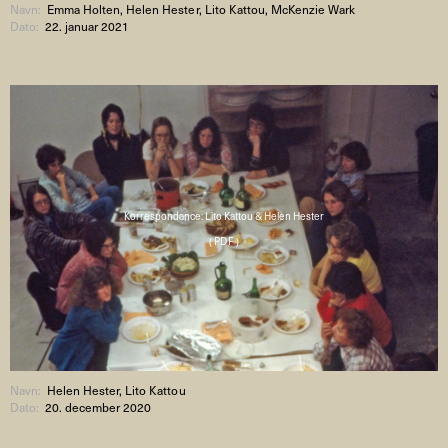
Navn:
Emma Holten, Helen Hester, Lito Kattou, McKenzie Wark
Dato:
22. januar 2021
Korrespondance: Lito Kattou & Helen Hester
( PDF )
Navn:
Helen Hester, Lito Kattou
Dato:
20. december 2020