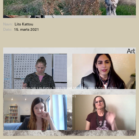
Navn:
Lito Kattou
Dato:
15. marts 2021
Online talk: Lito Kattou, Helen Hester, McKenzie Wark & Emma Holten
( VIDEO )