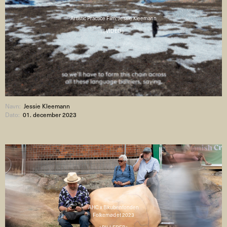
Artistic Practice Film: Jessie Kleemann
( VIDEO )
Navn:
Jessie Kleemann
Dato:
01. december 2023
AHC x Bikubenfonden
Folkemødet 2023