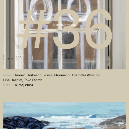
Nyhedsbrev #36
( PDF )
Navn:
Hannah Heilmann, Jessie Kleemann, Kristoffer Akselbo,
Lina Hashim, Tove Storch
Dato:
14. maj 2024