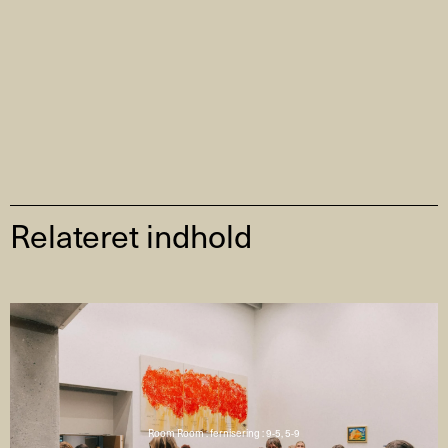
Relateret indhold
Room Room : fernisering : 9-5, 5-9