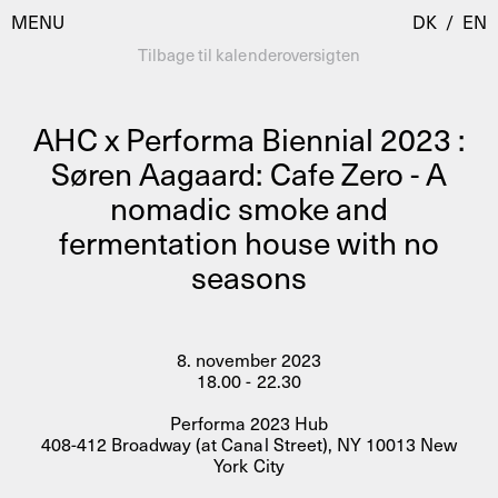
MENU
DK
/
EN
Tilbage til kalenderoversigten
AHC x Performa Biennial 2023 :
Besøg
Søren Aagaard: Cafe Zero - A
nomadic smoke and
Kalender
Room Room
fermentation house with no
Programmer
AHC Channel
seasons
Residencies & Studios
Artistic Research
Om
Public Programmes
8. november 2023
Om AHC
18.00 - 22.30
Profiler
Performa 2023 Hub
Presse
408-412 Broadway (at Canal Street), NY 10013 New
AHC Channel
Søg
York City