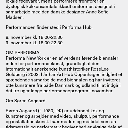
lokale fødevarer, mens performere fremfører en
dystopisk køkkensamtale iklædt uniformer, designet i
samarbejde med den danske designer Anne Sofie
Madsen.
Performancen finder sted i Performa Hub:
8. november kl. 18.00-22.30
9. november kl. 18.00-22.30
OM PERFORMA:
Performa New York er en af verdens førende biennaler
inden for performancekunst, grundlagt af den
internationalt anerkendte kunsthistoriker RoseLee
Goldberg i 2003. I år har Art Hub Copenhagen indgået et
spændende samarbejde med biennalen og har inviteret
otte kunstnere fra både Danmark og udland til at indgå i
det tre uger lange performanceprogram i november.
Om Søren Aagaard:
Søren Aagaard (f. 1980, DK) er uddannet kok og
kunstner og arbejder med video, skulptur, performance
og installationskunst. Især maden og måltidet som en
tidsmæssig og performativ begivenhed er vigtige dele af