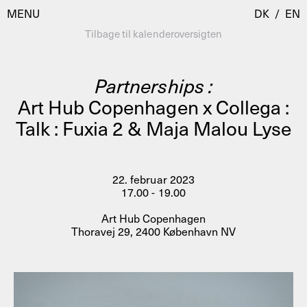
MENU
DK
/
EN
Tilbage til kalenderoversigten
Partnerships :
Besøg
Art Hub Copenhagen x Collega :
Talk : Fuxia 2 & Maja Malou Lyse
Kalender
Room Room
Programmer
AHC Channel
Residencies & Studios
22. februar 2023
Artistic Research
17.00 - 19.00
Om
Public Programmes
Art Hub Copenhagen
Thoravej 29, 2400 København NV
Om AHC
Profiler
Presse
AHC Channel
Søg