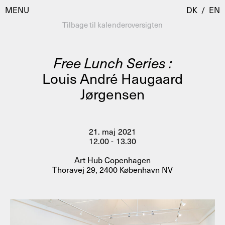
MENU
DK
/
EN
Tilbage til kalenderoversigten
Free Lunch Series :
Besøg
Louis André Haugaard
Jørgensen
Kalender
Room Room
Programmer
AHC Channel
Residencies & Studios
21. maj 2021
Artistic Research
12.00 - 13.30
Om
Public Programmes
Art Hub Copenhagen
Thoravej 29, 2400 København NV
Om AHC
Profiler
Presse
AHC Channel
Søg