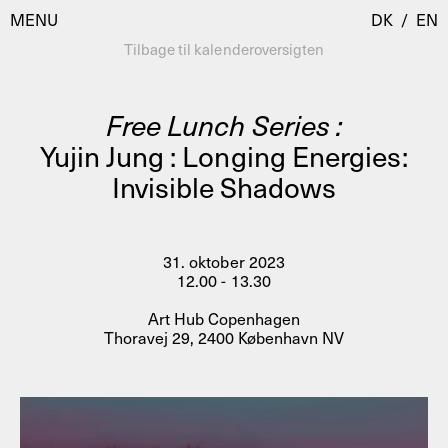
MENU
DK
/
EN
Tilbage til kalenderoversigten
Free Lunch Series :
Besøg
Yujin Jung : Longing Energies:
Invisible Shadows
Kalender
Room Room
Programmer
AHC Channel
Residencies & Studios
31. oktober 2023
Artistic Research
12.00 - 13.30
Om
Public Programmes
Art Hub Copenhagen
Thoravej 29, 2400 København NV
Om AHC
Profiler
Presse
AHC Channel
Søg