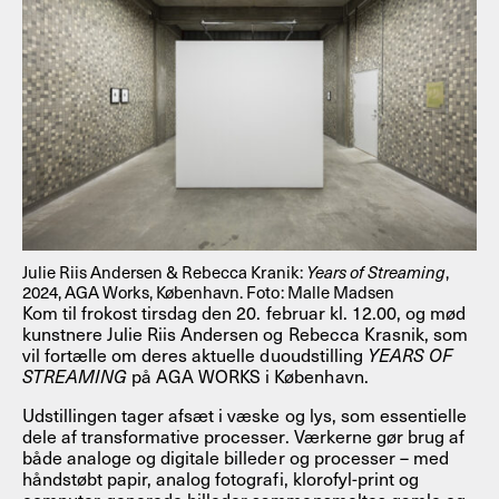
Julie Riis Andersen & Rebecca Kranik:
Years of Streaming
,
2024, AGA Works, København. Foto: Malle Madsen
Kom til frokost tirsdag den 20. februar kl. 12.00, og mød
kunstnere Julie Riis Andersen og Rebecca Krasnik, som
vil fortælle om deres aktuelle duoudstilling
YEARS OF
STREAMING
på AGA WORKS i København.
Udstillingen tager afsæt i væske og lys, som essentielle
dele af transformative processer. Værkerne gør brug af
både analoge og digitale billeder og processer – med
håndstøbt papir, analog fotografi, klorofyl-print og
computer-generede billeder sammensmeltes gamle og