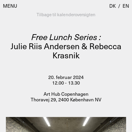
MENU
DK
/
EN
Tilbage til kalenderoversigten
Free Lunch Series :
Besøg
Julie Riis Andersen & Rebecca
Krasnik
Kalender
Room Room
Programmer
AHC Channel
Residencies & Studios
20. februar 2024
Artistic Research
12.00 - 13.30
Om
Public Programmes
Art Hub Copenhagen
Thoravej 29, 2400 København NV
Om AHC
Profiler
Presse
AHC Channel
Søg