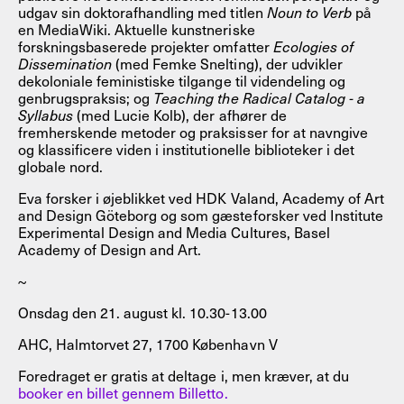
udgav sin doktorafhandling med titlen
Noun to Verb
på
en MediaWiki. Aktuelle kunstneriske
forskningsbaserede projekter omfatter
Ecologies of
Dissemination
(med Femke Snelting), der udvikler
dekoloniale feministiske tilgange til videndeling og
genbrugspraksis; og
Teaching the Radical Catalog - a
Syllabus
(med Lucie Kolb), der afhører de
fremherskende metoder og praksisser for at navngive
og klassificere viden i institutionelle biblioteker i det
globale nord.
Eva forsker i øjeblikket ved HDK Valand, Academy of Art
and Design Göteborg og som gæsteforsker ved Institute
Experimental Design and Media Cultures, Basel
Academy of Design and Art.
~
Onsdag den 21. august kl. 10.30-13.00
AHC, Halmtorvet 27, 1700 København V
Foredraget er gratis at deltage i, men kræver, at du
booker en billet gennem Billetto.