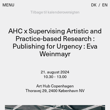
MENU
DK
/
EN
Tilbage til kalenderoversigten
AHC x Supervising Artistic and
Besøg
Practice-based Research :
Publishing for Urgency : Eva
Kalender
Room Room
Weinmayr
Programmer
AHC Channel
Residencies & Studios
Artistic Research
21. august 2024
Om
Public Programmes
10.30 - 13.00
Om AHC
Art Hub Copenhagen
Profiler
Thoravej 29, 2400 København NV
Presse
AHC Channel
Søg