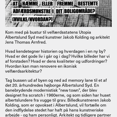
Kom med på bustur til velfærdsstatens Utopia
Albertslund Syd med kunstner Jakob Kolding og arkitekt
Jens Thomas Arnfred.
Hvad kendetegner historien og hverdagen i en ny by?
Hvad er det gode liv i går og i dag? Hvilke billeder har vi
af forstaden? Hvad er dens kvaliteter og udfordringer?
Hvordan kan man renovere en ikonisk
velfærdsarkitektur?
Tag bussen ud af byen og ned ad memory lane til et af
det 20. århundredes højborge Albertslund Syd. En
banebrydende modernistisk "new town", der blev
designet fra scratch i 1960erne, og som siden har huset
albertslundere fra vugge til grav. Billedkunstneren Jakob
Kolding, som er opvokset i Albertslund, vil fortælle om
den indflydelse stedet har haft på hans kunstneriske
arbejde - og ham personligt. Arkitekt og tidligere partner