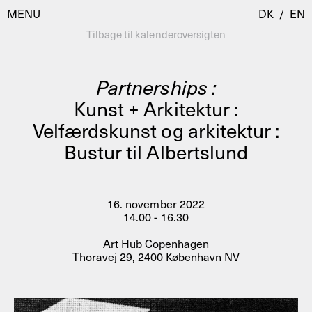
MENU
DK
/
EN
Tilbage til kalenderoversigten
Partnerships :
Besøg
Kunst + Arkitektur :
Velfærdskunst og arkitektur :
Kalender
Room Room
Bustur til Albertslund
Programmer
AHC Channel
Residencies & Studios
Artistic Research
16. november 2022
Om
Public Programmes
14.00 - 16.30
Om AHC
Art Hub Copenhagen
Profiler
Thoravej 29, 2400 København NV
Presse
AHC Channel
Søg