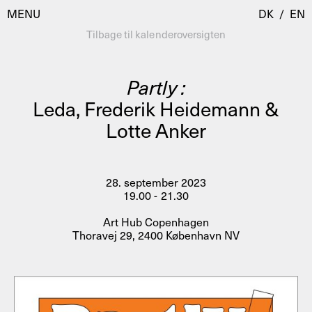
MENU
DK
/
EN
Tilbage til kalenderoversigten
Partly :
Besøg
Leda, Frederik Heidemann &
Lotte Anker
Kalender
Room Room
Programmer
AHC Channel
Residencies & Studios
28. september 2023
Artistic Research
19.00 - 21.30
Om
Public Programmes
Art Hub Copenhagen
Thoravej 29, 2400 København NV
Om AHC
Profiler
Presse
AHC Channel
Søg