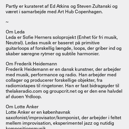
Partly er kurateret af Ed Atkins og Steven Zultanski og
været i samarbejde med Art Hub Copenhagen.
~
Om Leda
Leda er Sofie Herners soloprojekt (Enhet för fri musik,
Neutral). Ledas musik er baseret på primitive
guitarloops af forskellig længde, loops, der griber ind og
skaber særegne rytmer og subtile harmonier.
Om Frederik Heidemann
Frederik Heidemann er en dansk kunstner, der arbejder
med musik, performance og radio. Han arbejder med
collager og producerer forskellige objekter, fra
radiomixtapes til ringetoner. Han er fast bidragsyder til
thelakeradio.com og groupcrit.net og er den ene halvdel
af duoen Yrdloop.
Om Lotte Anker
Lotte Anker er en københavnsk
saxofonist/improvisator/komponist, der arbejder i feltet
mellem improvisation, eksperimentel jazz og nutidig
kompositionsmusik.