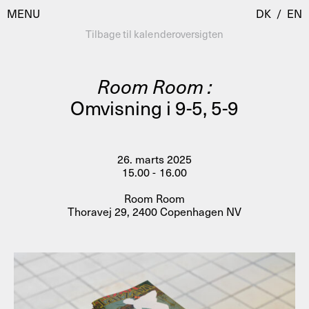
MENU
DK
/
EN
Tilbage til kalenderoversigten
Room Room :
Besøg
Omvisning i 9-5, 5-9
Kalender
Room Room
Programmer
AHC Channel
26. marts 2025
15.00 - 16.00
Residencies & Studios
Artistic Research
Room Room
Om
Public Programmes
Thoravej 29, 2400 Copenhagen NV
Om AHC
Profiler
Presse
AHC Channel
Søg