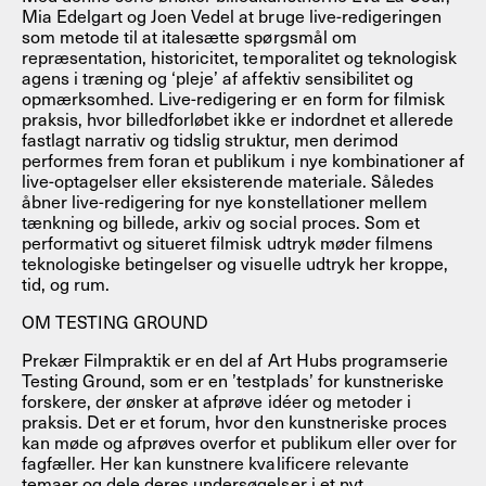
Mia Edelgart og Joen Vedel at bruge live-redigeringen
som metode til at italesætte spørgsmål om
repræsentation, historicitet, temporalitet og teknologisk
agens i træning og ‘pleje’ af affektiv sensibilitet og
opmærksomhed. Live-redigering er en form for filmisk
praksis, hvor billedforløbet ikke er indordnet et allerede
fastlagt narrativ og tidslig struktur, men derimod
performes frem foran et publikum i nye kombinationer af
live-optagelser eller eksisterende materiale. Således
åbner live-redigering for nye konstellationer mellem
tænkning og billede, arkiv og social proces. Som et
performativt og situeret filmisk udtryk møder filmens
teknologiske betingelser og visuelle udtryk her kroppe,
tid, og rum.
OM TESTING GROUND
Prekær Filmpraktik er en del af Art Hubs programserie
Testing Ground, som er en ’testplads’ for kunstneriske
forskere, der ønsker at afprøve idéer og metoder i
praksis. Det er et forum, hvor den kunstneriske proces
kan møde og afprøves overfor et publikum eller over for
fagfæller. Her kan kunstnere kvalificere relevante
temaer og dele deres undersøgelser i et nyt,