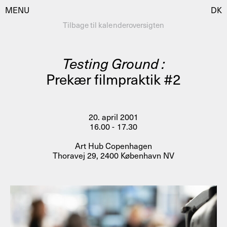
MENU
DK
Tilbage til kalenderoversigten
Testing Ground :
Besøg
Prekær filmpraktik #2
Kalender
Room Room
Programmer
AHC Channel
20. april 2001
16.00 - 17.30
Residencies & Studios
Artistic Research
Art Hub Copenhagen
Om
Public Programmes
Thoravej 29, 2400 København NV
Om AHC
Profiler
Presse
AHC Channel
Søg