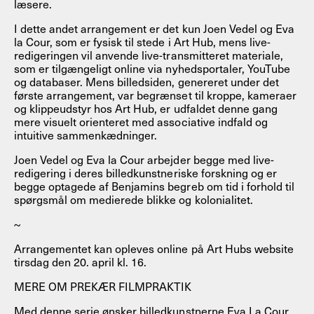
læsere.
I dette andet arrangement er det kun Joen Vedel og Eva
la Cour, som er fysisk til stede i Art Hub, mens live-
redigeringen vil anvende live-transmitteret materiale,
som er tilgængeligt online via nyhedsportaler, YouTube
og databaser. Mens billedsiden, genereret under det
første arrangement, var begrænset til kroppe, kameraer
og klippeudstyr hos Art Hub, er udfaldet denne gang
mere visuelt orienteret med associative indfald og
intuitive sammenkædninger.
Joen Vedel og Eva la Cour arbejder begge med live-
redigering i deres billedkunstneriske forskning og er
begge optagede af Benjamins begreb om tid i forhold til
spørgsmål om medierede blikke og kolonialitet.
~
Arrangementet kan opleves online på Art Hubs website
tirsdag den 20. april kl. 16.
MERE OM PREKÆR FILMPRAKTIK
Med denne serie ønsker billedkunstnerne Eva La Cour,