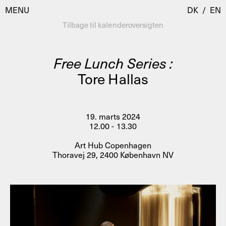
MENU
DK
/
EN
Tilbage til kalenderoversigten
Free Lunch Series :
Besøg
Tore Hallas
Kalender
Room Room
Programmer
AHC Channel
19. marts 2024
12.00 - 13.30
Residencies & Studios
Artistic Research
Art Hub Copenhagen
Om
Public Programmes
Thoravej 29, 2400 København NV
Om AHC
Profiler
Presse
AHC Channel
Søg