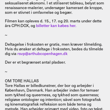
seksualiseret økonomi. I et stiliseret tableau, belyst som
renaissance-malerier, undersøger kameraet de kroppe,
som er stivnet i omfavnelse og begær.
Filmen kan opleves d. 15., 17. og 20. marts under dette
års CPH:DOX, og
billetter kan købes her.
~
Deltagelse i frokosten er gratis, men kræver tilmelding.
Hvis du ønsker at deltage i frokosten, bedes du tilmelde
dig via
rsvp@arthubcopenhagen.dk
Der er et begrænset antal pladser.
~
OM TORE HALLAS
Tore Hallas er billedkunstner, der bor og arbejder i
København, Danmark. Han arbejder inden for temaer
som tykhed og queerness, og tykhed som queerness;
religiøse ontologier og intention; såvel som fotografisk
og kinematografisk refleksion som både tema og
metode. Han arbejder primært med video, foto og tekst,