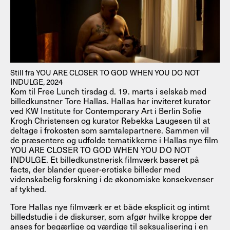
Still fra YOU ARE CLOSER TO GOD WHEN YOU DO NOT
INDULGE, 2024
Kom til Free Lunch tirsdag d. 19. marts i selskab med
billedkunstner Tore Hallas. Hallas har inviteret kurator
ved KW Institute for Contemporary Art i Berlin Sofie
Krogh Christensen og kurator Rebekka Laugesen til at
deltage i frokosten som samtalepartnere. Sammen vil
de præsentere og udfolde tematikkerne i Hallas nye film
YOU ARE CLOSER TO GOD WHEN YOU DO NOT
INDULGE. Et billedkunstnerisk filmværk baseret på
facts, der blander queer-erotiske billeder med
videnskabelig forskning i de økonomiske konsekvenser
af tykhed.
Tore Hallas nye filmværk er et både eksplicit og intimt
billedstudie i de diskurser, som afgør hvilke kroppe der
anses for begærlige og værdige til seksualisering i en