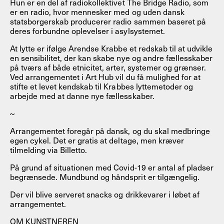
Hun er en del af radiokollektivet The Bridge Radio, som
er en radio, hvor mennesker med og uden dansk
statsborgerskab producerer radio sammen baseret på
deres forbundne oplevelser i asylsystemet.
At lytte er ifølge Arendse Krabbe et redskab til at udvikle
en sensibilitet, der kan skabe nye og andre fællesskaber
på tværs af både etnicitet, arter, systemer og grænser.
Ved arrangementet i Art Hub vil du få mulighed for at
stifte et levet kendskab til Krabbes lyttemetoder og
arbejde med at danne nye fællesskaber.
~
Arrangementet foregår på dansk, og du skal medbringe
egen cykel. Det er gratis at deltage, men kræver
tilmelding via Billetto.
På grund af situationen med Covid-19 er antal af pladser
begrænsede. Mundbund og håndsprit er tilgængelig.
Der vil blive serveret snacks og drikkevarer i løbet af
arrangementet.
OM KUNSTNEREN