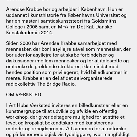
Arendse Krabbe bor og arbejder i København. Hun er
uddannet i kunsthistorie fra Københavns Universitet og
har en master i samtidskunststeori fra Goldsmiths
College i 2006 samt en MFA fra Det Kgl. Danske
Kunstakademi i 2014.
Siden 2006 har Arendse Krabbe samarbejdet med
mennesker, der bor i asyllejre såvel som mennesker, der
bor udenfor asyllejre for at skabe forbindelser og
diskussioner imellem mennesker og for at italesætte og
omtænke de gældende strukturer, ikke mindst med
hendes position som privilegeret, hvid billedkunstner in
mente. Krabbe er en del af det selvorganiserede
radiokollektiv The Bridge Radio.
OM VÆRKSTED
I Art Hubs Værksted inviteres en billedkunstner eller en
kunstnergruppe til at udvikle og afvikle en offentlig
workshop, der giver deltagere mulighed for at stifte et
levet og kropsligt bekendtskab med kunstnerens
metodik og arbejdsproces. Alt sammen for at udforske
og på fænomenologisk vis tydeliggøre, hvor mangfoldigt