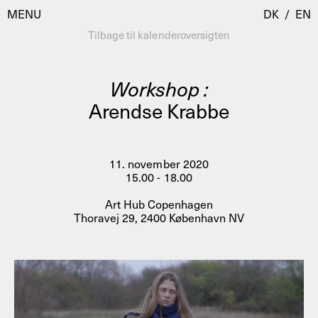
MENU
DK
/
EN
Tilbage til kalenderoversigten
Workshop :
Besøg
Arendse Krabbe
Kalender
Room Room
Programmer
AHC Channel
11. november 2020
15.00 - 18.00
Residencies & Studios
Artistic Research
Art Hub Copenhagen
Om
Public Programmes
Thoravej 29, 2400 København NV
Om AHC
Profiler
Presse
AHC Channel
Søg