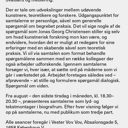
Der er tale om udvekslinger mellem udøvende
kunstnere, teoretikere og forskere. Udgangspunktet for
samtalerne er personlige, såvel som generelle
spørgsmål om begrebet praksis. Det vil sige nogle af de
spørgsmål som Jonas Georg Christensen stiller sig selv
om hvad kunstnerisk forskning mon kan være, og
endvidere, hvordan det er muligt at redegøre for sine
erfaringer med en skabende såvel som teoretisk
praksis. Vi vil via samtalen som format behandle
spørgsmålene sammen med en række kollegaer der
også arbejder udforskende. Igennem samtalerne
forsøger vi, hver især, at sætte ord på måderne som vi
går i værkstedet på. Arbejdet foretages således ved –
afprøvende – at stille og formulere spørgsmål dialogisk.
Spørgsmål om viden.
Fra august – den sidste tirsdag i måneden, kl. 18.30–
20.30 –, præsenteres samtalerne som lyd- og
tekstmontager i biografrum. Efter hver visning følger vi
op på samtalerne, nu med publikum som tredje part.
Alle seancer foregår i Vester Vov Vov, Absalonsgade 5,
1658 København V.