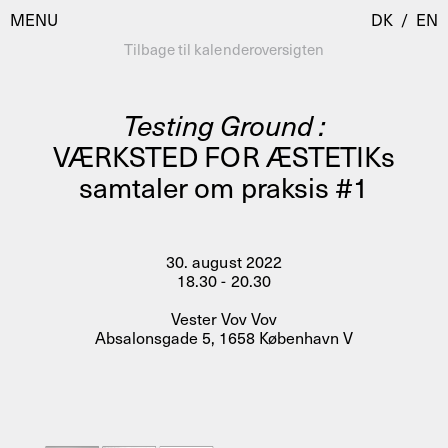
MENU
DK
/
EN
Tilbage til kalenderoversigten
Testing Ground :
Besøg
VÆRKSTED FOR ÆSTETIKs
samtaler om praksis #1
Kalender
Room Room
Programmer
AHC Channel
Residencies & Studios
30. august 2022
Artistic Research
18.30 - 20.30
Om
Public Programmes
Vester Vov Vov
Absalonsgade 5, 1658 København V
Om AHC
Profiler
Presse
AHC Channel
Søg