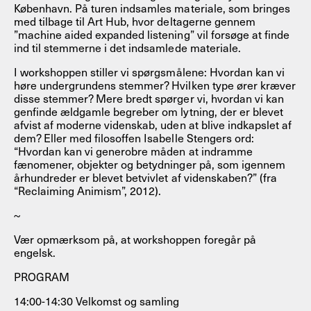
København. På turen indsamles materiale, som bringes
med tilbage til Art Hub, hvor deltagerne gennem
”machine aided expanded listening” vil forsøge at finde
ind til stemmerne i det indsamlede materiale.
I workshoppen stiller vi spørgsmålene: Hvordan kan vi
høre undergrundens stemmer? Hvilken type ører kræver
disse stemmer? Mere bredt spørger vi, hvordan vi kan
genfinde ældgamle begreber om lytning, der er blevet
afvist af moderne videnskab, uden at blive indkapslet af
dem? Eller med filosoffen Isabelle Stengers ord:
“Hvordan kan vi generobre måden at indramme
fænomener, objekter og betydninger på, som igennem
århundreder er blevet betvivlet af videnskaben?” (fra
“Reclaiming Animism”, 2012).
~
Vær opmærksom på, at workshoppen foregår på
engelsk.
PROGRAM
14:00-14:30 Velkomst og samling