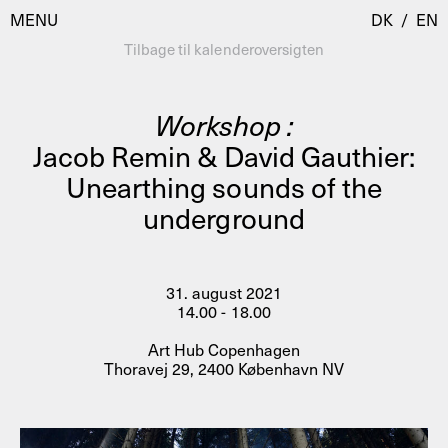
MENU
DK
/
EN
Tilbage til kalenderoversigten
Workshop :
Besøg
Jacob Remin & David Gauthier:
Unearthing sounds of the
Kalender
Room Room
underground
Programmer
AHC Channel
Residencies & Studios
Artistic Research
31. august 2021
Om
Public Programmes
14.00 - 18.00
Om AHC
Art Hub Copenhagen
Profiler
Thoravej 29, 2400 København NV
Presse
AHC Channel
Søg