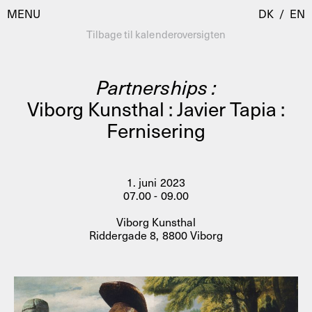
MENU
DK
/
EN
Tilbage til kalenderoversigten
Partnerships :
Besøg
Viborg Kunsthal : Javier Tapia :
Fernisering
Kalender
Room Room
Programmer
AHC Channel
Residencies & Studios
1. juni 2023
Artistic Research
07.00 - 09.00
Om
Public Programmes
Viborg Kunsthal
Riddergade 8, 8800 Viborg
Om AHC
Profiler
Presse
AHC Channel
Søg