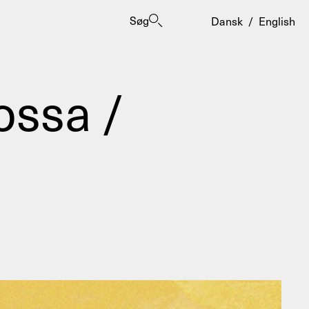
Søg
Dansk
/
English
ossa /
er
ogrammes