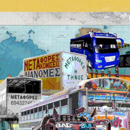
Om
Om AHC
Profiler
Presse
NFO@ARTHUBCOPENHAGEN.DK
INSTAGRAM