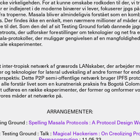
e virkeligehden. For at kunne omskabe rodkoden til der, vi tr
er er indlejeret i de moderne binærer vi lever, fokuserer jpgs på
fra troperne. Masala bliver almindeligvis forstået som en kombi
es. Der findes ikke en enkelt, men nærmere millioner af måder 
ere til det. Som den del af sit Testing Ground forløb dannede jp
roots, der udforsker forestillinger om teknologier og net fra 
a-protokoller, der muliggør gengivelsen af ​​en mangfoldighed
itale eksperimenter.
et inter-tropisk netværk af græsrods LANskaber, der arbejder 
r og teknologier for lateral udveksling af andre former for en
erspektiv. Dette P2P semi-offentlige netværk bruger IPFS proto
 alle forstår livet som en kunstnerisk praksis fra Bogotá Col
et udføres en række eksperimenter, der former og omformer vo
vores måder at netværke på.
ARRANGEMENTER:
ting Ground :
Spelling Masala Protocols : A Protocol Design 
 Testing Ground : Talk :
Magical Hackerism : On Creolizing Pro
Permacomputing
: 11.05.23