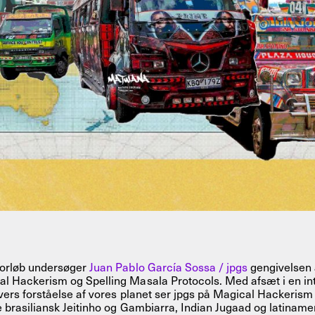
forløb undersøger
Juan Pablo García Sossa / jpgs
gengivelsen 
l Hackerism og Spelling Masala Protocols. Med afsæt i en inte
ivers forståelse af vores planet ser jpgs på Magical Hackerism 
e brasiliansk Jeitinho og Gambiarra, Indian Jugaad og latina