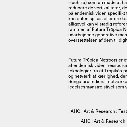
Hechiza) som en måde at hack
reducere de vertikaliteter, d
på endemisk viden specifikt 
kan enten spises eller drikk
alligevel kan vi stadig refer
rammen af Futura Trōpica Net
udarbejdede generative masal
oversættelsen af dem til dig
Futura Trōpica Netroots er 
af endemisk viden, ressource
teknologier fra et Tropikós-p
og netværk af kærlighed, der
Bengaluru Indien. I netværk
ledelsesmønstre såvel som 
AHC : Art & Research : Tes
AHC : Art & Research :