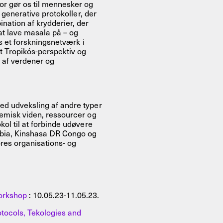
or gør os til mennesker og
 generative protokoller, der
nation af krydderier, der
at lave masala på – og
gs et forskningsnetværk i
et Tropikós-perspektiv og
 af verdener og
med udveksling af andre typer
demisk viden, ressourcer og
kol til at forbinde udøvere
ombia, Kinshasa DR Congo og
res organisations- og
Workshop
: 10.05.23-11.05.23.
tocols, Tekologies and