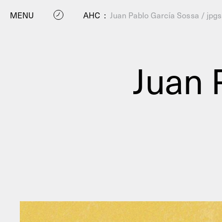
MENU
AHC
:
Juan Pablo García Sossa / jpgs
Juan 
P
Residenc