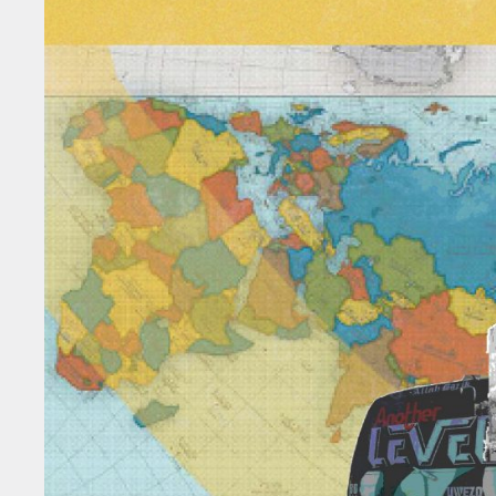
NYHEDSBREV
THORAVEJ 29, 2400 KØBENHAVN NV, DANMARK
I