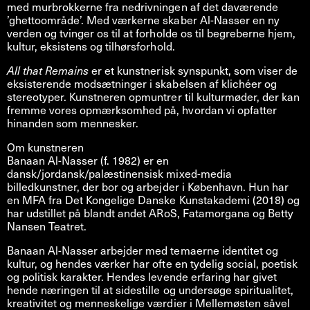
med murbrokkerne fra nedrivningen af det daværende
’ghettoområde’. Med værkerne skaber Al-Nasser en ny
verden og tvinger os til at forholde os til begreberne hjem,
kultur, eksistens og tilhørsforhold.
All that Remains
er et kunstnerisk synspunkt, som viser de
eksisterende modsætninger i skabelsen af klichéer og
stereotyper. Kunstneren opmuntrer til kulturmøder, der kan
fremme vores opmærksomhed på, hvordan vi opfatter
hinanden som mennesker.
Om kunstneren
Banaan Al-Nasser (f. 1982) er en
dansk/jordansk/palæstinensisk mixed-media
billedkunstner, der bor og arbejder i København. Hun har
en MFA fra Det Kongelige Danske Kunstakademi (2018) og
har udstillet på blandt andet ARoS, Fatamorgana og Betty
Nansen Teatret.
Banaan Al-Nasser arbejder med temaerne identitet og
kultur, og hendes værker har ofte en tydelig social, poetisk
og politisk karakter. Hendes levende erfaring har givet
hende næringen til at sidestille og undersøge spiritualitet,
kreativitet og menneskelige værdier i Mellemøsten såvel