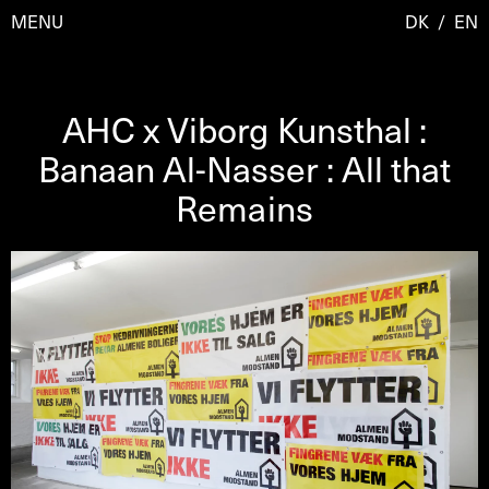
MENU
DK
/
EN
AHC x Viborg Kunsthal :
Besøg
Banaan Al-Nasser : All that
Remains
Kalender
Room Room
Programmer
AHC Channel
Residencies & Studios
Artistic Research
Om
Public Programmes
Om AHC
Profiler
Presse
AHC Channel
Søg