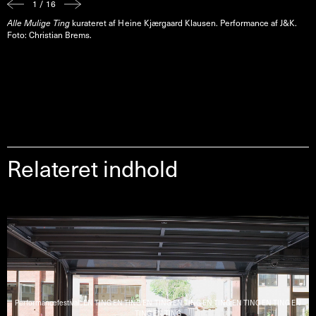
1 / 16
Alle Mulige Ting
kurateret af Heine Kjærgaard Klausen. Performance af J&K.
A
Foto: Christian Brems.
Relateret indhold
Performancefestival : EN TING EN TING EN TING EN TING EN TING EN TING EN TING EN
TING EN TING