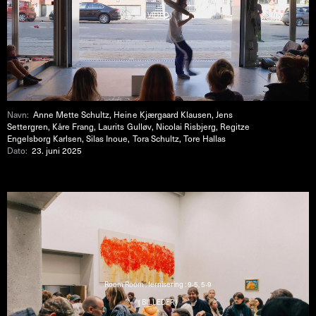
( VIDEO )
Navn:
Anne Mette Schultz, Heine Kjærgaard Klausen, Jens
Settergren, Kåre Frang, Laurits Gulløv, Nicolai Risbjerg, Regitze
Engelsborg Karlsen, Silas Inoue, Tora Schultz, Tore Hallas
Dato:
23. juni 2025
Room Room : fernisering : 9-5, 5-9
( BILLEDER )