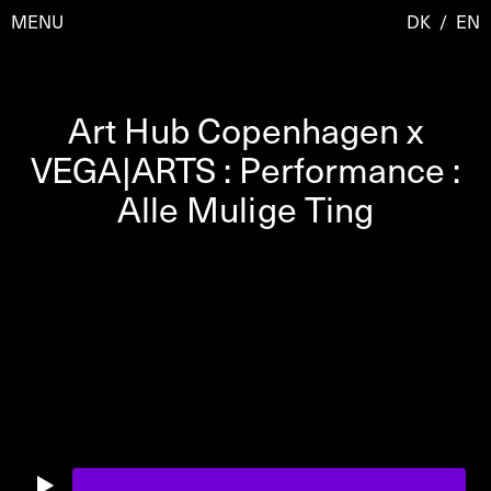
MENU
DK
/
EN
Art Hub Copenhagen x
Besøg
VEGA|ARTS : Performance :
Alle Mulige Ting
Kalender
Room Room
Programmer
AHC Channel
Residencies & Studios
Artistic Research
Om
Public Programmes
Om AHC
Profiler
Presse
AHC Channel
Søg