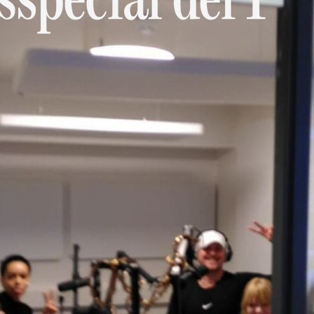
Om
Om AHC
Profiler
Presse
NFO@ARTHUBCOPENHAGEN.DK
INSTAGRAM