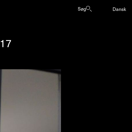
Søg
Dansk
#17
er
ogrammes