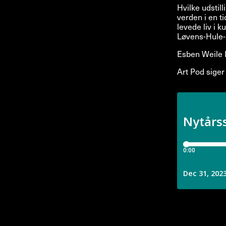
Hvilke udstil
verden i en t
levede liv i 
Løvens-Hule-
Esben Weile K
Art Pod siger 