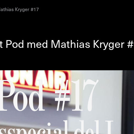
athias Kryger #17
AHC Channel
Søg
Besøg
t Pod med Mathias Kryger 
rogramm
Kalender
Room Room
AHC Channel
ies & Studios
Artistic Research
Public Pr