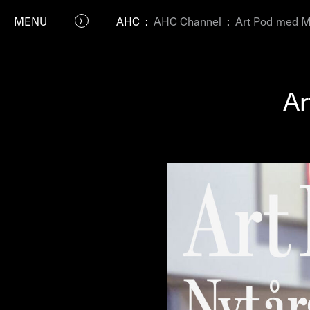
MENU
AHC
:
AHC Channel
:
Art Pod med M
Ar
P
Residenc