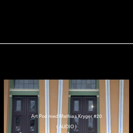
Art Pod med Mathias Kryger #20
( AUDIO )