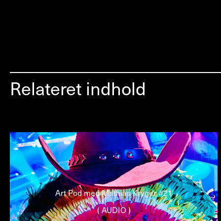
Relateret indhold
Art Pod med Mathias Kryger #21
( AUDIO )