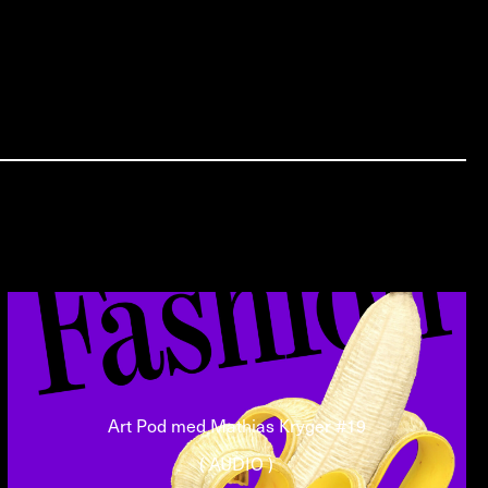
Art Pod med Mathias Kryger #19
( AUDIO )