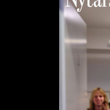
NYHEDSBREV
THORAVEJ 29, 2400 KØBENHAVN NV, DANMARK
I