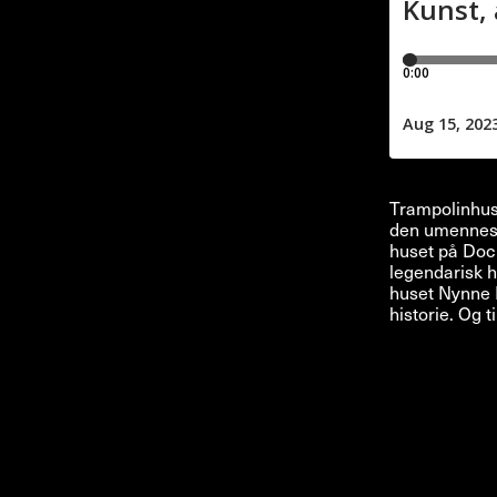
Trampolinhuse
den umenneske
huset på Docu
legendarisk h
huset Nynne 
historie. Og ti