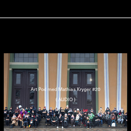
Art Pod med Mathias Kryger #20
( AUDIO )