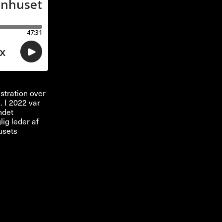
stration over
. I 2022 var
ndet
lig leder af
usets