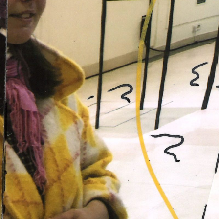
Om
Om AHC
Profiler
Presse
NFO@ARTHUBCOPENHAGEN.DK
INSTAGRAM