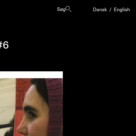
Søg
Dansk
/
English
#6
er
ogrammes