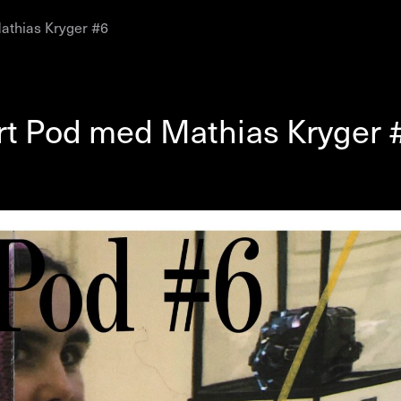
athias Kryger #6
AHC Channel
Søg
Besøg
rt Pod med Mathias Kryger 
rogramm
Kalender
Room Room
AHC Channel
ies & Studios
Artistic Research
Public Pr