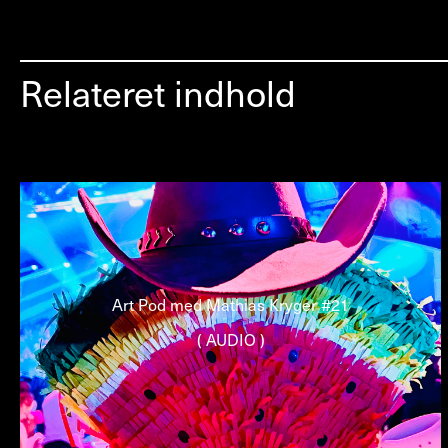
Relateret indhold
Art Pod med Mathias Kryger #21
( AUDIO )