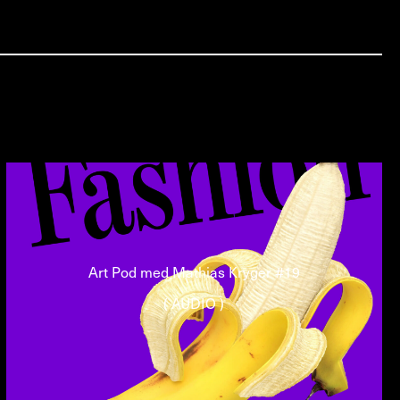
Art Pod med Mathias Kryger #19
( AUDIO )