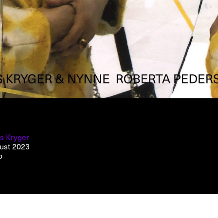
s Kryger
ust 2023
o