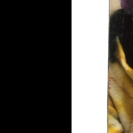
NYHEDSBREV
THORAVEJ 29, 2400 KØBENHAVN NV, DANMARK
I