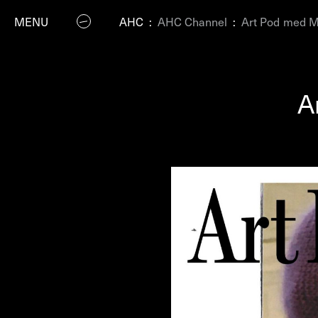
MENU
AHC
:
AHC Channel
:
Art Pod med M
A
P
Residenc