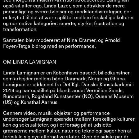
også sit alter ego, Linda Lazer, som udtrykker de mere
personlige og svære følelser og modstandsstrategier, der
er knyttet til det at være splittet mellem forskellige kulturer
og normative kategorier: smerte, styrke, frustration og
transformation.
Samtalen blev modereret af Nina Cramer, og Arnold
Foyen-Tetga bidrog med en performance.
OM LINDA LAMIGNAN
Linda Lamignan er en København-baseret billedkunstner,
som arbejder mellem både Danmark, Norge og Ghana.
Lamignan er uddannet fra Det Kgl. Danske Kunstakademi i
2019 og har udstillet på blandt andet Vermilion Sands,
Rundetaarn, Rogaland Kunstsenter (NO), Queens Museum
(US) og Kunsthal Aarhus.
Gennem video, musik, objekter og performance
undersøger Lamignan spændet mellem forskellige kulturer,
køn og seksualiteter, og i et forsøg på at udslette
grænserne mellem kultur, natur og teknologi søger hen at
forestille sig nye alternative stater. Over de sidste par år