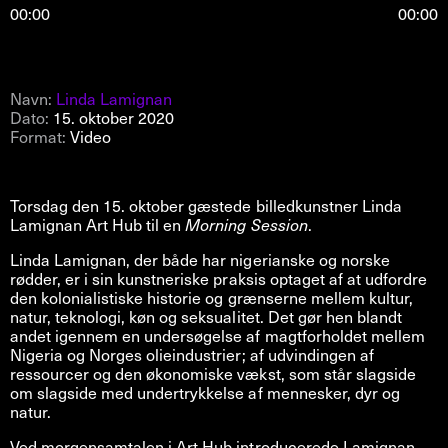
00:00
00:00
Navn:
Linda Lamignan
Dato:
15. oktober 2020
Format:
Video
Torsdag den 15. oktober gæstede billedkunstner Linda
Lamignan Art Hub til en
Morning Session
.
Linda Lamignan, der både har nigerianske og norske
rødder, er i sin kunstneriske praksis optaget af at udfordre
den kolonialistiske historie og grænserne mellem kultur,
natur, teknologi, køn og seksualitet. Det gør hen blandt
andet igennem en undersøgelse af magtforholdet mellem
Nigeria og Norges olieindustrier; af udvindingen af
ressourcer og den økonomiske vækst, som står slagside
om slagside med undertrykkelse af mennesker, dyr og
natur.
Ved morgensamtalen i Art Hub introducerede Lamignan