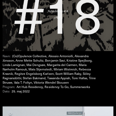
Nyhedsbrev #18
( PDF )
Navn:
(Co)Opulence Collective, Alessio Antoniolli, Alexandra
Jönsson, Anne Mette Schultz, Benjamin Savi, Kristine Spejlborg,
Linda Lamignan, Mai Dengsøe, Margarita del Carmen, Maria
Nørholm Ramouk, Mats Stjernstedt, Miriam Wistreich, Rebecca
Krasnik, Regitze Engelsborg Karlsen, Scott William Raby, Sóley
Ragnarsdóttir, Stefan Bakmand, Tawanda Appiah, Tore Hallas, Trine
Struwe, Vala T. Foltyn, Viktoria Wendel Skousen
Program:
Art Hub Residency, Residency To Go, Summerworks
Dato:
25. maj 2022